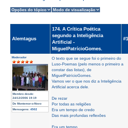
174. A Crítica Poética
segundo a Inteligência
Alemtagus
#
Artificial -
MiguelPatrícioGomes.
Moderador
O texto que se segue foi o primeiro do
Luso-Poemas (pelo menos o primeiro a
constar das listas), de
MiguelPatrícioGomes.
Vamos ver o que nos diz a Inteligência
Artificial acerca dele.
Membro desde:
De rezar
24/12/2006 19:19
Por todas as religiões
De
Montemor-o-Novo
Era um tempo de credo
Mensagens:
4502
Das mais profundas reflexões
Era um tempo