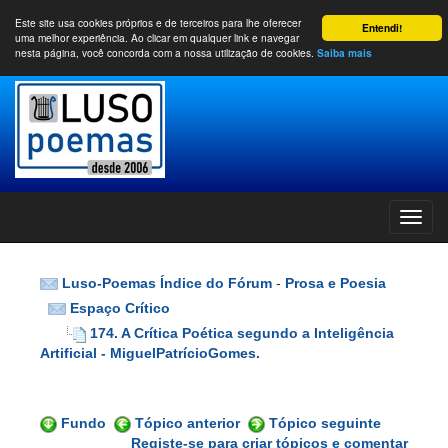
Este site usa cookies próprios e de terceiros para lhe oferecer
Entendi!
uma melhor experiência. Ao clicar em qualquer link e navegar
nesta página, você concorda com a nossa utilização de cookies.
Saiba mais
Luso-Poemas Índice do Fórum
-
Prosa e Poesia
Espaço Crítico
174. A Crítica Poética segundo a Inteligência
Artificial - MiguelPatrícioGomes.
Fundo
Tópico anterior
Tópico seguinte
Registe-se para criar tópicos e comentar