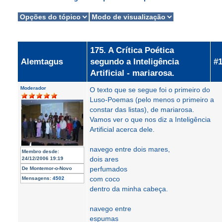
175. A Crítica Poética
Alemtagus
segundo a Inteligência
#
Artificial - mariarosa.
Moderador
O texto que se segue foi o primeiro do
Luso-Poemas (pelo menos o primeiro a
constar das listas), de mariarosa.
Vamos ver o que nos diz a Inteligência
Artificial acerca dele.
navego entre dois mares,
Membro desde:
dois ares
24/12/2006 19:19
perfumados
De
Montemor-o-Novo
com coco
Mensagens:
4502
dentro da minha cabeça.
navego entre
espumas