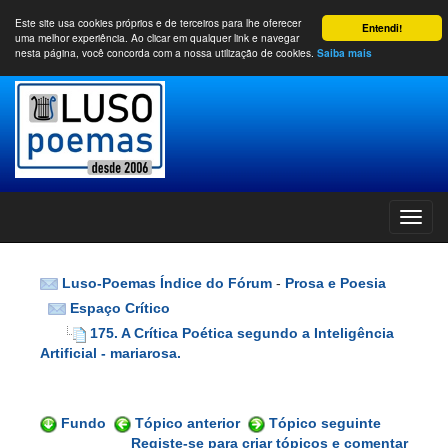
Este site usa cookies próprios e de terceiros para lhe oferecer
Entendi!
uma melhor experiência. Ao clicar em qualquer link e navegar
nesta página, você concorda com a nossa utilização de cookies.
Saiba mais
Luso-Poemas Índice do Fórum
-
Prosa e Poesia
Espaço Crítico
175. A Crítica Poética segundo a Inteligência
Artificial - mariarosa.
Fundo
Tópico anterior
Tópico seguinte
Registe-se para criar tópicos e comentar