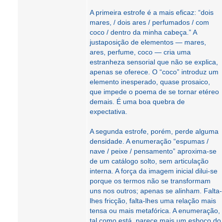
A primeira estrofe é a mais eficaz: “dois
mares, / dois ares / perfumados / com
coco / dentro da minha cabeça.” A
justaposição de elementos — mares,
ares, perfume, coco — cria uma
estranheza sensorial que não se explica,
apenas se oferece. O “coco” introduz um
elemento inesperado, quase prosaico,
que impede o poema de se tornar etéreo
demais. É uma boa quebra de
expectativa.
A segunda estrofe, porém, perde alguma
densidade. A enumeração “espumas /
nave / peixe / pensamento” aproxima-se
de um catálogo solto, sem articulação
interna. A força da imagem inicial dilui-se
porque os termos não se transformam
uns nos outros; apenas se alinham. Falta-
lhes fricção, falta-lhes uma relação mais
tensa ou mais metafórica. A enumeração,
tal como está, parece mais um esboço do