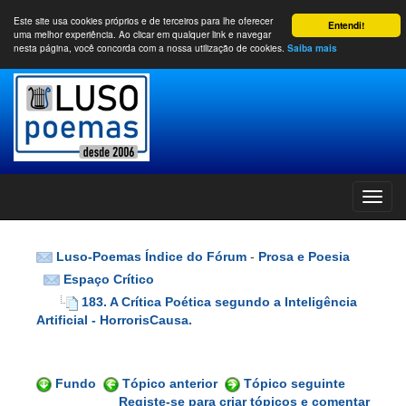
Este site usa cookies próprios e de terceiros para lhe oferecer
Entendi!
uma melhor experiência. Ao clicar em qualquer link e navegar
nesta página, você concorda com a nossa utilização de cookies.
Saiba mais
Luso-Poemas Índice do Fórum
-
Prosa e Poesia
Espaço Crítico
183. A Crítica Poética segundo a Inteligência
Artificial - HorrorisCausa.
Fundo
Tópico anterior
Tópico seguinte
Registe-se para criar tópicos e comentar