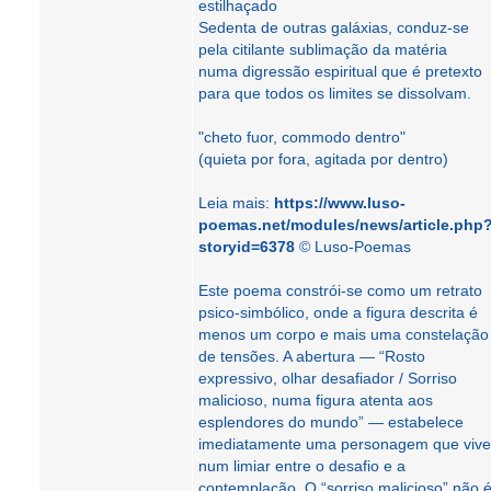
estilhaçado
Sedenta de outras galáxias, conduz-se
pela citilante sublimação da matéria
numa digressão espiritual que é pretexto
para que todos os limites se dissolvam.
"cheto fuor, commodo dentro"
(quieta por fora, agitada por dentro)
Leia mais:
https://www.luso-
poemas.net/modules/news/article.php
storyid=6378
© Luso-Poemas
Este poema constrói-se como um retrato
psico‑simbólico, onde a figura descrita é
menos um corpo e mais uma constelação
de tensões. A abertura — “Rosto
expressivo, olhar desafiador / Sorriso
malicioso, numa figura atenta aos
esplendores do mundo” — estabelece
imediatamente uma personagem que vive
num limiar entre o desafio e a
contemplação. O “sorriso malicioso” não 