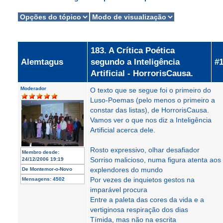
183. A Crítica Poética
Alemtagus
segundo a Inteligência
#
Artificial - HorrorisCausa.
Moderador
O texto que se segue foi o primeiro do
Luso-Poemas (pelo menos o primeiro a
constar das listas), de HorrorisCausa.
Vamos ver o que nos diz a Inteligência
Artificial acerca dele.
Rosto expressivo, olhar desafiador
Membro desde:
Sorriso malicioso, numa figura atenta aos
24/12/2006 19:19
explendores do mundo
De
Montemor-o-Novo
Por vezes de inquietos gestos na
Mensagens:
4502
imparável procura
Entre a paleta das cores da vida e a
vertiginosa respiração dos dias
Tímida, mas não na escrita