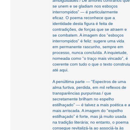
ambiguidades / De amores contrários que
se unem e se gladiam nos esboços
interrompidos” — é particularmente
eficaz. O poema reconhece que a
identidade desta figura é feita de
contradições, de forças que se atraem e
se combatem. A imagem dos “esboços
interrompidos” é feliz: sugere uma vida
em permanente rascunho, sempre em
processo, nunca concluída. A inquietude,
nomeada como “o traço mais vincado”, é
coerente com tudo o que o texto construi
até aqui.
A penúltima parte — “Espectros de uma
alma furtiva, perdida, em mil reflexos de
transparências purpurinas / que
secretamente brilham no espelho
estilhaçado” — é talvez a mais poética e 
mais arriscada. A imagem do “espelho
estilhaçado” é forte, mas já muito usada
na tradição literária; no entanto, o poema
consegue revitalizá-la ao associá-la às