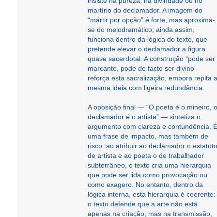
insiste na pureza, na divindade ou no
martírio do declamador. A imagem do
“mártir por opção” é forte, mas aproxima-
se do melodramático; ainda assim,
funciona dentro da lógica do texto, que
pretende elevar o declamador a figura
quase sacerdotal. A construção “pode ser
marcante, pode de facto ser divino”
reforça esta sacralização, embora repita 
mesma ideia com ligeira redundância.
A oposição final — “O poeta é o mineiro, 
declamador é o artista” — sintetiza o
argumento com clareza e contundência. 
uma frase de impacto, mas também de
risco: ao atribuir ao declamador o estatut
de artista e ao poeta o de trabalhador
subterrâneo, o texto cria uma hierarquia
que pode ser lida como provocação ou
como exagero. No entanto, dentro da
lógica interna, esta hierarquia é coerente:
o texto defende que a arte não está
apenas na criação, mas na transmissão,