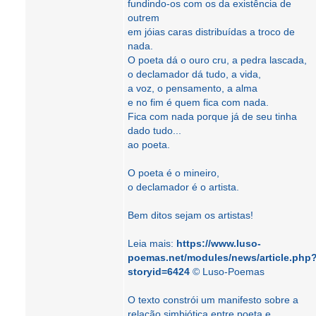
fundindo-os com os da existência de
outrem
em jóias caras distribuídas a troco de
nada.
O poeta dá o ouro cru, a pedra lascada,
o declamador dá tudo, a vida,
a voz, o pensamento, a alma
e no fim é quem fica com nada.
Fica com nada porque já de seu tinha
dado tudo...
ao poeta.
O poeta é o mineiro,
o declamador é o artista.
Bem ditos sejam os artistas!
Leia mais:
https://www.luso-
poemas.net/modules/news/article.php
storyid=6424
© Luso-Poemas
O texto constrói um manifesto sobre a
relação simbiótica entre poeta e