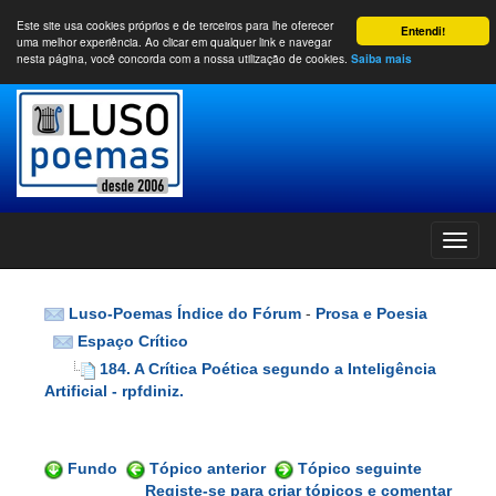
Este site usa cookies próprios e de terceiros para lhe oferecer
Entendi!
uma melhor experiência. Ao clicar em qualquer link e navegar
nesta página, você concorda com a nossa utilização de cookies.
Saiba mais
Luso-Poemas Índice do Fórum
-
Prosa e Poesia
Espaço Crítico
184. A Crítica Poética segundo a Inteligência
Artificial - rpfdiniz.
Fundo
Tópico anterior
Tópico seguinte
Registe-se para criar tópicos e comentar