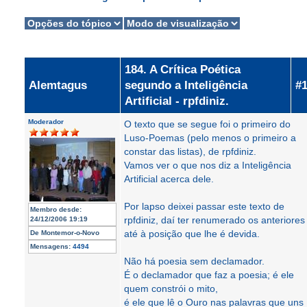
184. A Crítica Poética
Alemtagus
segundo a Inteligência
#
Artificial - rpfdiniz.
Moderador
O texto que se segue foi o primeiro do
Luso-Poemas (pelo menos o primeiro a
constar das listas), de rpfdiniz.
Vamos ver o que nos diz a Inteligência
Artificial acerca dele.
Por lapso deixei passar este texto de
Membro desde:
rpfdiniz, daí ter renumerado os anteriores
24/12/2006 19:19
até à posição que lhe é devida.
De
Montemor-o-Novo
Mensagens:
4494
Não há poesia sem declamador.
É o declamador que faz a poesia; é ele
quem constrói o mito,
é ele que lê o Ouro nas palavras que uns