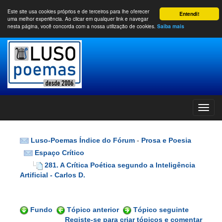
Este site usa cookies próprios e de terceiros para lhe oferecer
Entendi!
uma melhor experiência. Ao clicar em qualquer link e navegar
nesta página, você concorda com a nossa utilização de cookies.
Saiba mais
Luso-Poemas Índice do Fórum
-
Prosa e Poesia
Espaço Crítico
281. A Crítica Poética segundo a Inteligência
Artificial - Carlos D.
Fundo
Tópico anterior
Tópico seguinte
Registe-se para criar tópicos e comentar