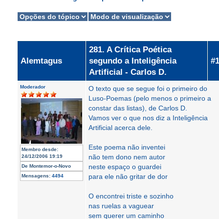
281. A Crítica Poética
Alemtagus
segundo a Inteligência
#
Artificial - Carlos D.
Moderador
O texto que se segue foi o primeiro do
Luso-Poemas (pelo menos o primeiro a
constar das listas), de Carlos D.
Vamos ver o que nos diz a Inteligência
Artificial acerca dele.
Este poema não inventei
Membro desde:
não tem dono nem autor
24/12/2006 19:19
neste espaço o guardei
De
Montemor-o-Novo
para ele não gritar de dor
Mensagens:
4494
O encontrei triste e sozinho
nas ruelas a vaguear
sem querer um caminho