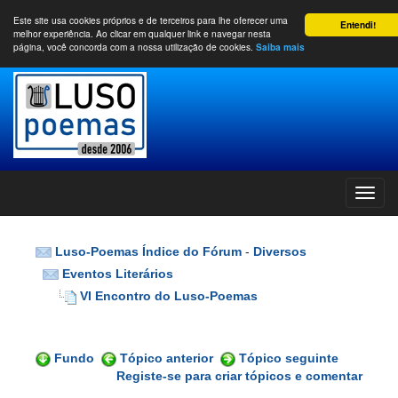
Este site usa cookies próprios e de terceiros para lhe oferecer uma
Entendi!
melhor experiência. Ao clicar em qualquer link e navegar nesta
página, você concorda com a nossa utilização de cookies.
Saiba mais
Luso-Poemas Índice do Fórum
-
Diversos
Eventos Literários
VI Encontro do Luso-Poemas
Fundo
Tópico anterior
Tópico seguinte
Registe-se para criar tópicos e comentar