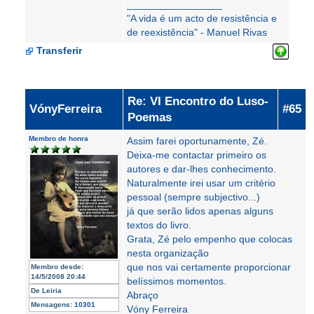
_________________
"A vida é um acto de resistência e
de reexistência" - Manuel Rivas
Transferir
Re: VI Encontro do Luso-
VónyFerreira
#65
Poemas
Membro de honra
Assim farei oportunamente, Zé.
Deixa-me contactar primeiro os
autores e dar-lhes conhecimento.
Naturalmente irei usar um critério
pessoal (sempre subjectivo...)
já que serão lidos apenas alguns
textos do livro.
Grata, Zé pelo empenho que colocas
nesta organização
que nos vai certamente proporcionar
Membro desde:
14/5/2008 20:44
belíssimos momentos.
De
Leiria
Abraço
Mensagens:
10301
Vóny Ferreira