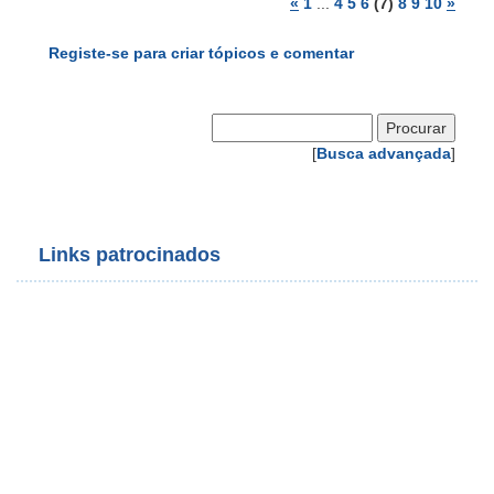
«
1
...
4
5
6
(7)
8
9
10
»
Registe-se para criar tópicos e comentar
[
Busca advançada
]
Links patrocinados