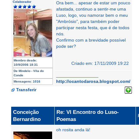
Colaborador
Ora bem... apesar de estar um pouco
afastada, continuo a sentir-me uma
Luso, logo, vou namorar bem o meu
"Ambrósio", para também poder
participar nesta festa, que é de todos
nós.
Confirmo com a brevidade possível
pode ser?
Membro desde:
Criado em: 17/11/2009 19:22
10/9/2006 18:31
De
Mindelo - Vila do
_________________
Conde
http://ocantodarosa.blogspot.com/
Mensagens:
1016
Transferir
Conceição
Re: VI Encontro do Luso-
Bernardino
Poemas
oh rosita anda lá!