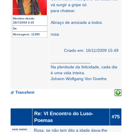
vá surgir a gripe só
para chatear.
Membro desde:
Abraço de amizade a todos
28/7/2009 9:35
De
rosa
Mensagens:
11390
Criado em: 16/11/2009 15:49
_________________
Na plenitude da felicidade, cada dia
é uma vida inteira.
Johann Wolfgang Von Goethe
Transferir
Re: VI Encontro do Luso-
#75
Poemas
sem nome
Rosa, se não tem dito a idade dava-lhe