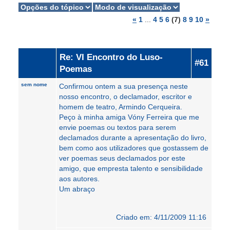
«
1
...
4
5
6
(7)
8
9
10
»
Re: VI Encontro do Luso-
#61
Poemas
sem nome
Confirmou ontem a sua presença neste
nosso encontro, o declamador, escritor e
homem de teatro, Armindo Cerqueira.
Peço à minha amiga Vóny Ferreira que me
envie poemas ou textos para serem
declamados durante a apresentação do livro,
bem como aos utilizadores que gostassem de
ver poemas seus declamados por este
amigo, que empresta talento e sensibilidade
aos autores.
Um abraço
Criado em: 4/11/2009 11:16