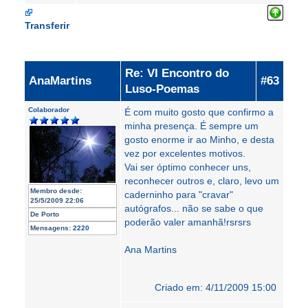
Transferir
Re: VI Encontro do
AnaMartins
#63
Luso-Poemas
Colaborador
É com muito gosto que confirmo a
minha presença. É sempre um
gosto enorme ir ao Minho, e desta
vez por excelentes motivos.
Vai ser óptimo conhecer uns,
reconhecer outros e, claro, levo um
Membro desde:
caderninho para "cravar"
25/5/2009 22:06
autógrafos... não se sabe o que
De
Porto
poderão valer amanhã!rsrsrs
Mensagens:
2220
Ana Martins
Criado em: 4/11/2009 15:00