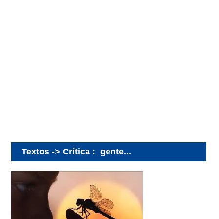
Textos -> Crítica
:
gente...