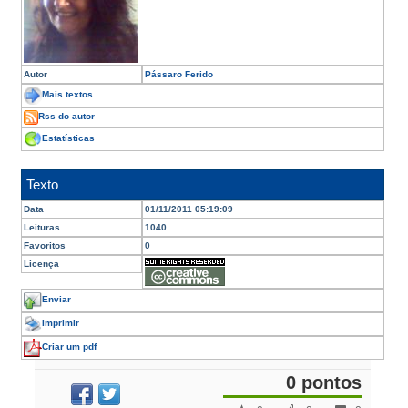
Autor
Pássaro Ferido
Mais textos
Rss do autor
Estatísticas
Texto
Data
01/11/2011 05:19:09
Leituras
1040
Favoritos
0
Licença
Enviar
Imprimir
Criar um pdf
0 pontos