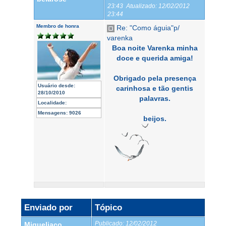
23:43
Atualizado:
12/02/2012
23:44
Membro de honra
Re: "Como águia"p/
varenka
Boa noite Varenka minha
doce e querida amiga!
Obrigado pela presença
Usuário desde:
carinhosa e tão gentis
28/10/2010
palavras.
Localidade:
Mensagens:
9026
beijos.
Enviado por
Tópico
Publicado:
12/02/2012
Migueljaco