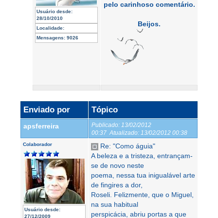
pelo carinhoso comentário.
Usuário desde:
28/10/2010
Beijos.
Localidade:
Mensagens:
9026
Enviado por
Tópico
Publicado:
13/02/2012
apsferreira
00:37
Atualizado:
13/02/2012 00:38
Colaborador
Re: "Como águia"
A beleza e a tristeza, entrançam-
se de novo neste
poema, nessa tua inigualável arte
de fingires a dor,
Roseli. Felizmente, que o Miguel,
na sua habitual
Usuário desde:
perspicácia, abriu portas a que
27/12/2009