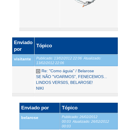
Enviado
Tópico
por
Publicado:
13/02/2012 22:06
Atualizado:
visitante
13/02/2012 22:06
Re: "Como águia" / Belarose
SE NÃO "VOARMOS", FENECEMOS...
LINDOS VERS0S, BELAROSE!
NIKI
Enviado por
Tópico
Publicado:
26/02/2012
belarose
00:03
Atualizado:
26/02/2012
00:03