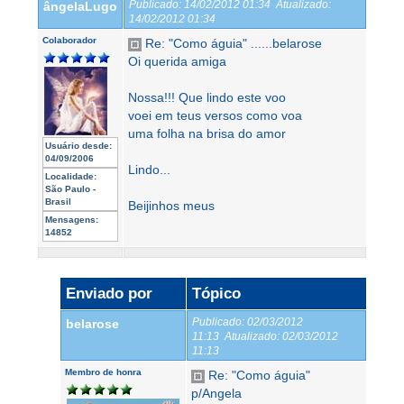
Publicado:
14/02/2012 01:34
Atualizado:
ângelaLugo
14/02/2012 01:34
Colaborador
Re: "Como águia" ......belarose
Oi querida amiga
Nossa!!! Que lindo este voo
voei em teus versos como voa
uma folha na brisa do amor
Usuário desde:
04/09/2006
Lindo...
Localidade:
São Paulo -
Brasil
Beijinhos meus
Mensagens:
14852
Enviado por
Tópico
Publicado:
02/03/2012
belarose
11:13
Atualizado:
02/03/2012
11:13
Membro de honra
Re: "Como águia"
p/Angela