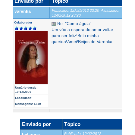
Enviado por
Tópico
Publicado:
12/02/2012 23:20
Atualizado:
varenka
12/02/2012 23:20
Colaborador
Re: "Como águia"
Um vôo a espera do amor voltar
para ser feliz!Belo minha
querida!Amei!Beijos de Varenka
Usuário desde:
10/12/2009
Localidade:
Mensagens:
4210
Enviado por
Tópico
Publicado:
12/02/2012
belarose