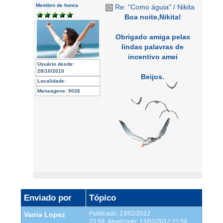
Membro de honra
Re: "Como águia" / Nikita
Boa noite,Nikita!
Obrigado amiga pelas
lindas palavras de
incentivo amei
Usuário desde:
28/10/2010
Beijos.
Localidade:
Mensagens:
9026
Enviado por
Tópico
Publicado:
13/02/2012
Vania Lopez
23:58
Atualizado:
13/02/2012 23:58