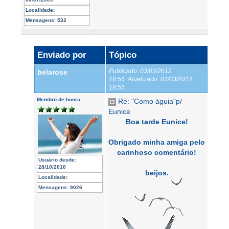
Localidade:
Mensagens:
532
Enviado por
Tópico
Publicado:
03/03/2012
belarose
18:55
Atualizado:
03/03/2012
18:55
Membro de honra
Re: "Como águia"p/
Eunice
Boa tarde Eunice!
Obrigado minha amiga pelo
carinhoso comentário!
Usuário desde:
28/10/2010
beijos.
Localidade:
Mensagens:
9026