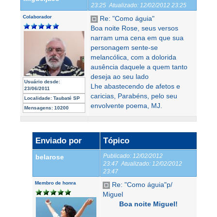
23:25
Atualizado:
12/02/2012 23:25
Colaborador
Re: "Como águia"
Boa noite Rose, seus versos
narram uma cena em que sua
personagem sente-se
melancólica, com a dolorida
ausência daquele a quem tanto
deseja ao seu lado
Usuário desde:
Lhe abastecendo de afetos e
23/06/2011
caricias, Parabéns, pelo seu
Localidade:
Taubaté SP
envolvente poema, MJ.
Mensagens:
10200
Enviado por
Tópico
Publicado:
12/02/2012
belarose
23:47
Atualizado:
12/02/2012
23:47
Membro de honra
Re: "Como águia"p/
Miguel
Boa noite Miguel!