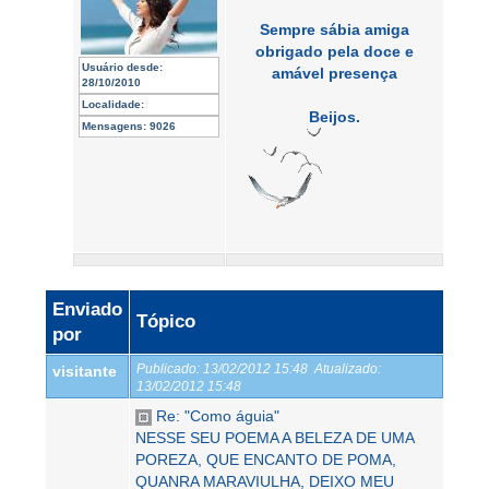
Sempre sábia amiga
obrigado pela doce e
Usuário desde:
amável presença
28/10/2010
Localidade:
Beijos.
Mensagens:
9026
Enviado
Tópico
por
Publicado:
13/02/2012 15:48
Atualizado:
visitante
13/02/2012 15:48
Re: "Como águia"
NESSE SEU POEMA A BELEZA DE UMA
POREZA, QUE ENCANTO DE POMA,
QUANRA MARAVIULHA, DEIXO MEU