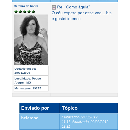
Membro de honra
Re: "Como águia"
O céu espera por esse voo... bjs
e gostei imenso
Usuário desde:
25/01/2009
Localidade:
Pouso
Alegre - MG
Mensagens:
19295
Enviado por
Tópico
Publicado:
02/03/2012
belarose
11:11
Atualizado:
02/03/2012
11:11