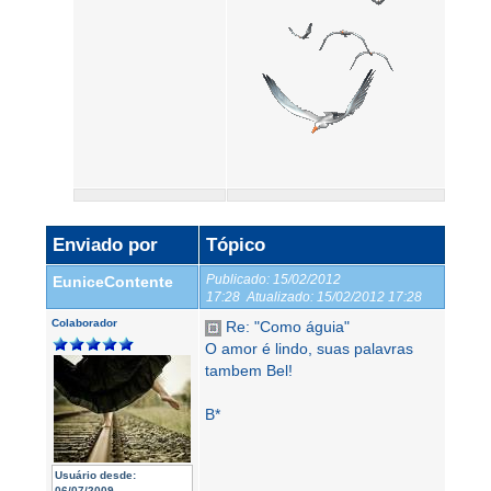
Enviado por
Tópico
Publicado:
15/02/2012
EuniceContente
17:28
Atualizado:
15/02/2012 17:28
Colaborador
Re: "Como águia"
O amor é lindo, suas palavras
tambem Bel!
B*
Usuário desde:
06/07/2009