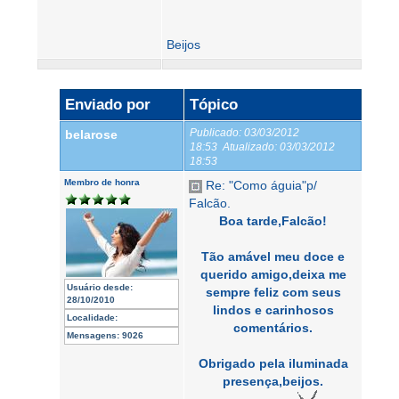
Beijos
Enviado por
Tópico
Publicado:
03/03/2012
belarose
18:53
Atualizado:
03/03/2012
18:53
Membro de honra
Re: "Como águia"p/
Falcão.
Boa tarde,Falcão!
Tão amável meu doce e
querido amigo,deixa me
Usuário desde:
sempre feliz com seus
28/10/2010
lindos e carinhosos
Localidade:
comentários.
Mensagens:
9026
Obrigado pela iluminada
presença,beijos.