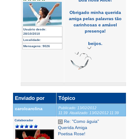
Obrigado minha querida
amiga pelas palavras tão
carinhosas e amável
Usuário desde:
presença!
28/10/2010
Localidade:
beijos.
Mensagens:
9026
Enviado por
Tópico
Publicado:
13/02/2012
carolcarolina
11:39
Atualizado:
13/02/2012 11:39
Colaborador
Re: "Como águia"
Querida Amiga
Poetisa Rose!