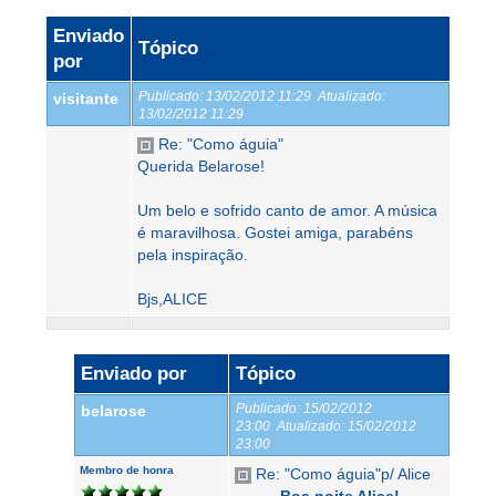
Enviado
Tópico
por
Publicado:
13/02/2012 11:29
Atualizado:
visitante
13/02/2012 11:29
Re: "Como águia"
Querida Belarose!
Um belo e sofrido canto de amor. A música
é maravilhosa. Gostei amiga, parabéns
pela inspiração.
Bjs,ALICE
Enviado por
Tópico
Publicado:
15/02/2012
belarose
23:00
Atualizado:
15/02/2012
23:00
Membro de honra
Re: "Como águia"p/ Alice
Boa noite Alice!