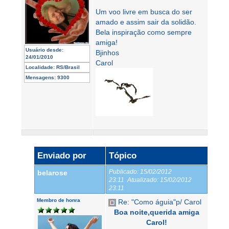
Um voo livre em busca do ser
amado e assim sair da solidão.
Bela inspiração como sempre
amiga!
Usuário desde:
Bjinhos
24/01/2010
Carol
Localidade:
RS/Brasil
Mensagens:
9300
Enviado por
Tópico
Publicado:
15/02/2012
belarose
23:11
Atualizado:
15/02/2012
23:11
Membro de honra
Re: "Como águia"p/ Carol
Boa noite,querida amiga
Carol!