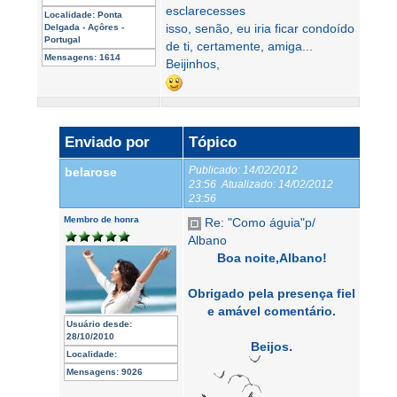
esclarecesses
Localidade:
Ponta
isso, senão, eu iria ficar condoído
Delgada - Açôres -
Portugal
de ti, certamente, amiga...
Mensagens:
1614
Beijinhos,
Enviado por
Tópico
Publicado:
14/02/2012
belarose
23:56
Atualizado:
14/02/2012
23:56
Membro de honra
Re: "Como águia"p/
Albano
Boa noite,Albano!
Obrigado pela presença fiel
e amável comentário.
Usuário desde:
28/10/2010
Beijos.
Localidade:
Mensagens:
9026