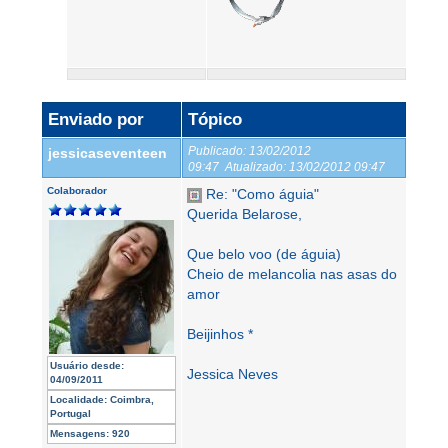
Enviado por
Tópico
Publicado:
13/02/2012
jessicaseventeen
09:47
Atualizado:
13/02/2012 09:47
Colaborador
Re: "Como águia"
Querida Belarose,
Que belo voo (de águia)
Cheio de melancolia nas asas do
amor
Beijinhos *
Usuário desde:
Jessica Neves
04/09/2011
Localidade:
Coimbra,
Portugal
Mensagens:
920