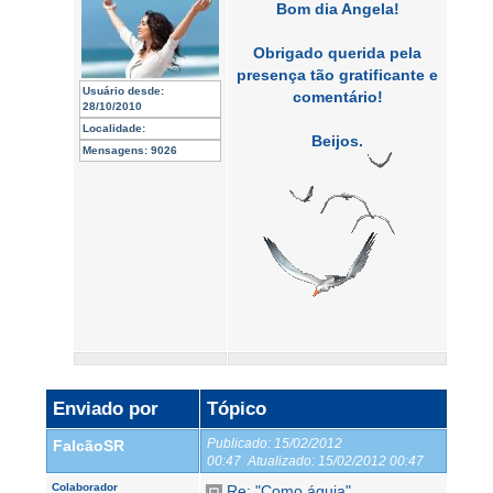
Bom dia Angela!
Obrigado querida pela
presença tão gratificante e
Usuário desde:
comentário!
28/10/2010
Localidade:
Beijos.
Mensagens:
9026
Enviado por
Tópico
Publicado:
15/02/2012
FalcãoSR
00:47
Atualizado:
15/02/2012 00:47
Colaborador
Re: "Como águia"