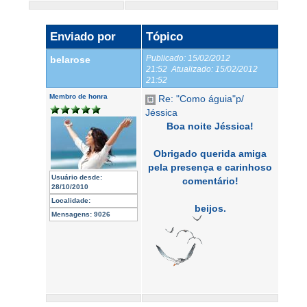
Enviado por
Tópico
Publicado:
15/02/2012
belarose
21:52
Atualizado:
15/02/2012
21:52
Membro de honra
Re: "Como águia"p/
Jéssica
Boa noite Jéssica!
Obrigado querida amiga
pela presença e carinhoso
Usuário desde:
comentário!
28/10/2010
Localidade:
beijos.
Mensagens:
9026