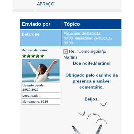
ABRAÇO
Enviado por
Tópico
Publicado:
26/02/2012
belarose
00:00
Atualizado:
26/02/2012
00:00
Membro de honra
Re: "Como águia"p/
Martins
Boa noite,Martins!
Obrigado pelo carinho da
presença e amável
Usuário desde:
comentário.
28/10/2010
Localidade:
Beijos
.
Mensagens:
9026