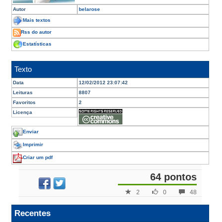
Autor
belarose
Mais textos
Rss do autor
Estatísticas
Texto
Data
12/02/2012 23:07:42
Leituras
8807
Favoritos
2
Licença
Enviar
Imprimir
Criar um pdf
64 pontos
2
0
48
Recentes