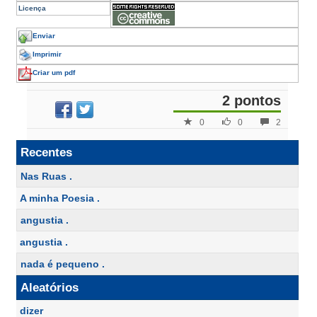
Licença
Enviar
Imprimir
Criar um pdf
2 pontos
0
0
2
Recentes
Nas Ruas .
A minha Poesia .
angustia .
angustia .
nada é pequeno .
Aleatórios
dizer