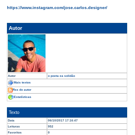
https://www.instagram.com/jose.carlos.designer/
Autor
Autor
o poeta ea solidão
Mais textos
Rss do autor
Estatísticas
Texto
Data
06/10/2017 17:16:47
Leituras
952
Favoritos
0