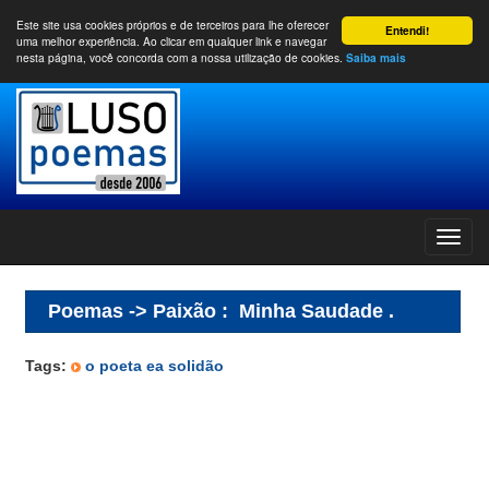
Este site usa cookies próprios e de terceiros para lhe oferecer
Entendi!
uma melhor experiência. Ao clicar em qualquer link e navegar
nesta página, você concorda com a nossa utilização de cookies.
Saiba mais
Poemas -> Paixão
:
Minha Saudade .
Tags:
o poeta ea solidão