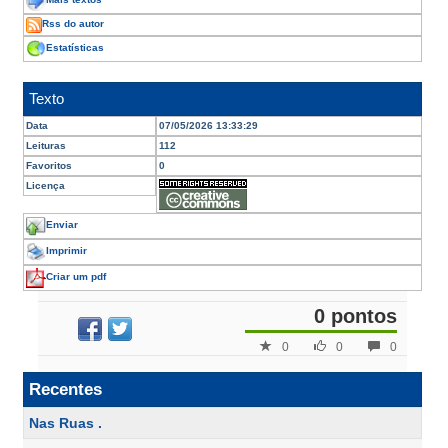
Mais textos
Rss do autor
Estatísticas
Texto
Data
07/05/2026 13:33:29
Leituras
112
Favoritos
0
Licença
Enviar
Imprimir
Criar um pdf
0 pontos
0
0
0
Recentes
Nas Ruas .