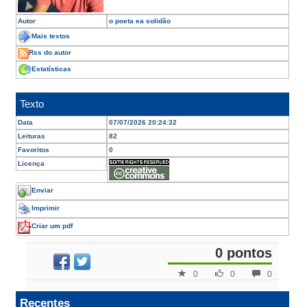
Autor
o poeta ea solidão
Mais textos
Rss do autor
Estatísticas
Texto
Data
07/07/2026 20:24:32
Leituras
82
Favoritos
0
Licença
Enviar
Imprimir
Criar um pdf
0 pontos
0
0
0
Recentes