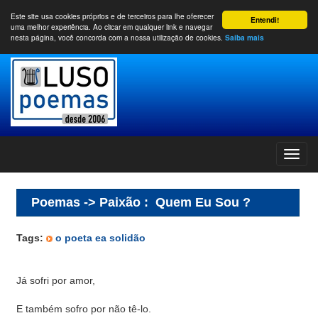
Este site usa cookies próprios e de terceiros para lhe oferecer
Entendi!
uma melhor experiência. Ao clicar em qualquer link e navegar
nesta página, você concorda com a nossa utilização de cookies.
Saiba mais
Poemas -> Paixão
:
Quem Eu Sou ?
Tags:
o poeta ea solidão
Já sofri por amor,
E também sofro por não tê-lo.