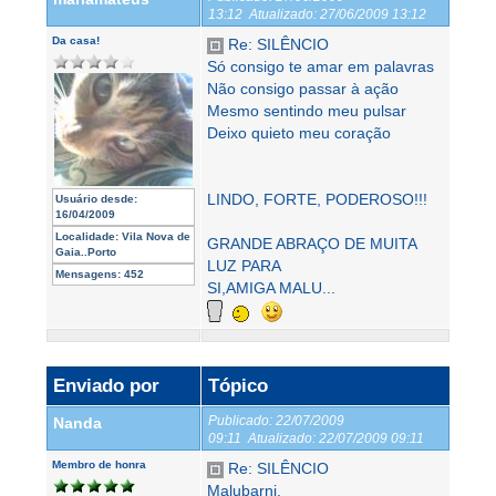
13:12
Atualizado:
27/06/2009 13:12
Da casa!
Re: SILÊNCIO
Só consigo te amar em palavras
Não consigo passar à ação
Mesmo sentindo meu pulsar
Deixo quieto meu coração
LINDO, FORTE, PODEROSO!!!
Usuário desde:
16/04/2009
Localidade:
Vila Nova de
GRANDE ABRAÇO DE MUITA
Gaia..Porto
LUZ PARA
Mensagens:
452
SI,AMIGA MALU...
Enviado por
Tópico
Publicado:
22/07/2009
Nanda
09:11
Atualizado:
22/07/2009 09:11
Membro de honra
Re: SILÊNCIO
Malubarni,