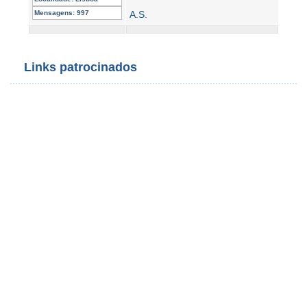
Mensagens:
997
A.S.
Links patrocinados