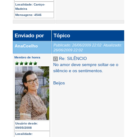
Localidade:
Caniço-
Madeira
Mensagens:
4546
Enviado por
Tópico
Publicado:
26/06/2009 22:02
Atualizado:
AnaCoelho
26/06/2009 22:02
Membro de honra
Re: SILÊNCIO
No amor deve sempre soltar-se o
silêncio e os sentimentos.
Beijos
Usuário desde:
09/05/2008
Localidade: