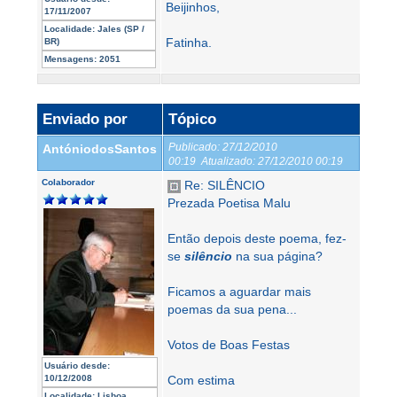
Beijinhos,
17/11/2007
Localidade:
Jales (SP /
Fatinha.
BR)
Mensagens:
2051
Enviado por
Tópico
Publicado:
27/12/2010
AntóniodosSantos
00:19
Atualizado:
27/12/2010 00:19
Colaborador
Re: SILÊNCIO
Prezada Poetisa Malu
Então depois deste poema, fez-
se
silêncio
na sua página?
Ficamos a aguardar mais
poemas da sua pena...
Votos de Boas Festas
Usuário desde:
10/12/2008
Com estima
Localidade:
Lisboa