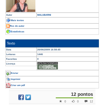
Autor
MALUBARNI
Mais textos
Rss do autor
Estatísticas
Texto
Data
26/06/2009 16:58:45
Leituras
1446
Favoritos
0
Licença
Enviar
Imprimir
Criar um pdf
12 pontos
0
0
12