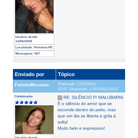
Usuário desde:
14/06/2008
Localidade:
Petrolina-PE
Mensagens:
567
Enviado por
Tópico
Publicado:
17/07/2010
FatinhaMussato
02:07
Atualizado:
17/07/2010 02:07
Colaborador
RE: SILÊNCIO P/ MALUBARNI
É o silêncio do amor que se
esconde dentro do peito, mas
que um dia se liberta e grita à
solta!
Muito belo e expressivo!
Usuário desde: