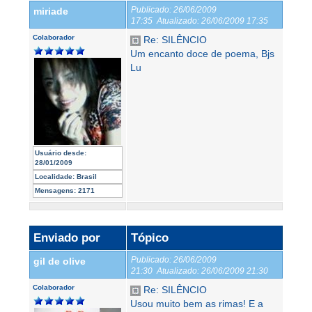
Publicado:
26/06/2009
miriade
17:35
Atualizado:
26/06/2009 17:35
Colaborador
Re: SILÊNCIO
Um encanto doce de poema, Bjs
Lu
Usuário desde:
28/01/2009
Localidade:
Brasil
Mensagens:
2171
Enviado por
Tópico
Publicado:
26/06/2009
gil de olive
21:30
Atualizado:
26/06/2009 21:30
Colaborador
Re: SILÊNCIO
Usou muito bem as rimas! E a