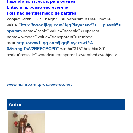
Fazendo sons, ecos, para ouvires
Então sim, posso escrever-me
Pois não sentirei medo de partires
<object width="315" height="80"><param name="movie"
value="
http://www.ijigg.com/jiggPlayer.swf?s ... play=0">
<param
name="scale" value="noscale" /><param
name="wmode" value="transparent"><embed
src="
http://www.ijigg.com/jiggPlayer.swf?A ...
0&songID=V2BEECBCPD"
width="315" height="80"
scale="noscale" wmode="transparent"></embed></object>
www.malubarni.prosaeverso.net
Autor