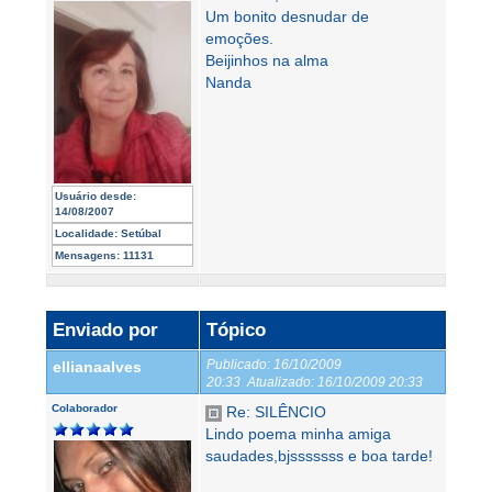
Um bonito desnudar de
emoções.
Beijinhos na alma
Nanda
Usuário desde:
14/08/2007
Localidade:
Setúbal
Mensagens:
11131
Enviado por
Tópico
Publicado:
16/10/2009
ellianaalves
20:33
Atualizado:
16/10/2009 20:33
Colaborador
Re: SILÊNCIO
Lindo poema minha amiga
saudades,bjsssssss e boa tarde!