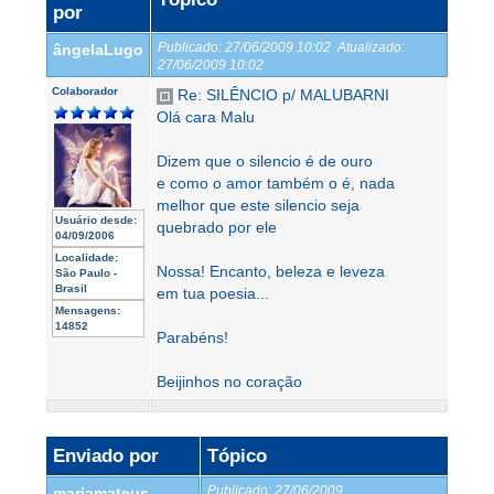
por
Publicado:
27/06/2009 10:02
Atualizado:
ângelaLugo
27/06/2009 10:02
Colaborador
Re: SILÊNCIO p/ MALUBARNI
Olá cara Malu
Dizem que o silencio é de ouro
e como o amor também o é, nada
melhor que este silencio seja
Usuário desde:
quebrado por ele
04/09/2006
Localidade:
Nossa! Encanto, beleza e leveza
São Paulo -
Brasil
em tua poesia...
Mensagens:
14852
Parabéns!
Beijinhos no coração
Enviado por
Tópico
Publicado:
27/06/2009
mariamateus