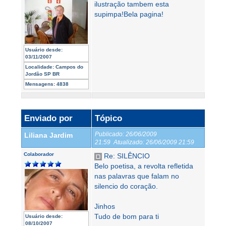
ilustração tambem esta
supimpa!Bela pagina!
Usuário desde:
03/11/2007
Localidade:
Campos do
Jordão SP BR
Mensagens:
4838
Enviado por
Tópico
Publicado:
26/06/2009
Liliana Jardim
21:59
Atualizado:
26/06/2009 21:59
Colaborador
Re: SILÊNCIO
Belo poetisa, a revolta refletida
nas palavras que falam no
silencio do coração.
Jinhos
Tudo de bom para ti
Usuário desde:
08/10/2007