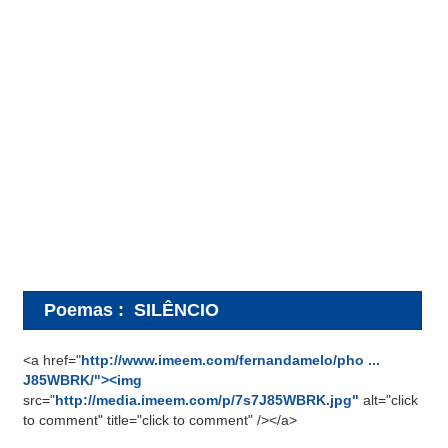
Poemas
:
SILÊNCIO
<a href="
http://www.imeem.com/fernandamelo/pho ...
J85WBRK/"><img
src="
http://media.imeem.com/p/7s7J85WBRK.jpg"
alt="click
to comment" title="click to comment" /></a>