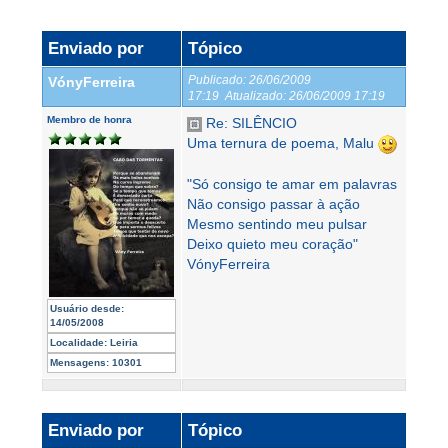
Enviado por
Tópico
Publicado:
26/06/2009
VónyFerreira
17:19
Atualizado:
26/06/2009 17:19
Membro de honra
Re: SILÊNCIO
Uma ternura de poema, Malu
"Só consigo te amar em palavras
Não consigo passar à ação
Mesmo sentindo meu pulsar
Deixo quieto meu coração"
VónyFerreira
Usuário desde:
14/05/2008
Localidade:
Leiria
Mensagens:
10301
Enviado por
Tópico