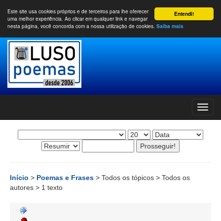
Este site usa cookies próprios e de terceiros para lhe oferecer
Entendi!
uma melhor experiência. Ao clicar em qualquer link e navegar
nesta página, você concorda com a nossa utilização de cookies.
Saiba mais
Início
>
Poemas e Frases
> Todos os tópicos > Todos os
autores > 1 texto