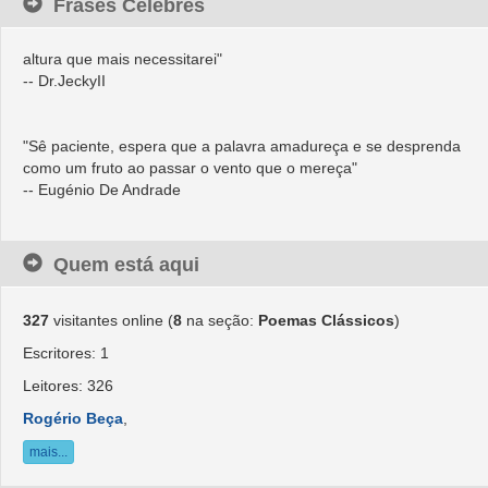
Frases Célebres
"Ama-me quando eu menos o merecer, porque será nessa
altura que mais necessitarei"
-- Dr.JeckyII
"Sê paciente, espera que a palavra amadureça e se desprenda
como um fruto ao passar o vento que o mereça"
-- Eugénio De Andrade
"O amor e a verdade estão unidos entre si, como as faces de
Quem está aqui
uma moeda. É impossível separá-los. São as forças mais
abstractas e mais poderosas desse mundo."
-- Mahatma Gandhi
327
visitantes online (
8
na seção:
Poemas Clássicos
)
Escritores: 1
"Há vários motivos para não se amar uma pessoa e um só para
Leitores: 326
amá-la."
Rogério Beça
,
-- Carlos Drummond de Andrade
mais...