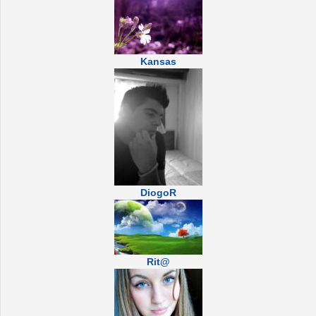
Kansas
DiogoR
Rit@