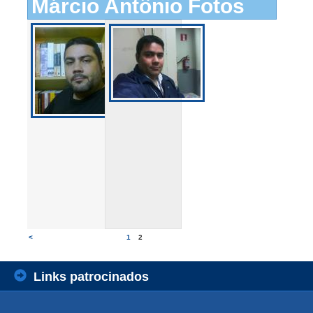
Márcio Antônio Fotos
<
1
2
Links patrocinados