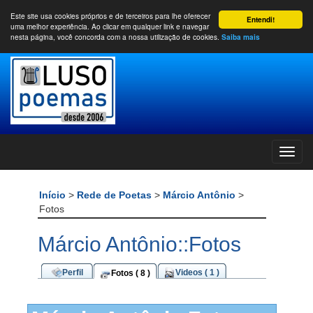
Este site usa cookies próprios e de terceiros para lhe oferecer
Entendi!
uma melhor experiência. Ao clicar em qualquer link e navegar
nesta página, você concorda com a nossa utilização de cookies.
Saiba mais
Início
>
Rede de Poetas
>
Márcio Antônio
>
Fotos
Márcio Antônio::Fotos
Perfil
Videos ( 1 )
Fotos ( 8 )