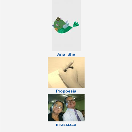
Ana_She
Propoesia
mrassizao