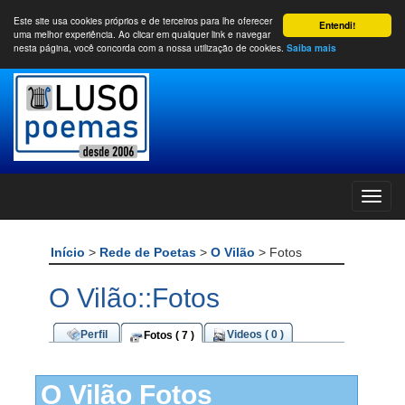
Este site usa cookies próprios e de terceiros para lhe oferecer
Entendi!
uma melhor experiência. Ao clicar em qualquer link e navegar
nesta página, você concorda com a nossa utilização de cookies.
Saiba mais
Início
>
Rede de Poetas
>
O Vilão
> Fotos
O Vilão::Fotos
Perfil
Videos ( 0 )
Fotos ( 7 )
O Vilão Fotos