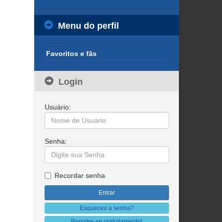
Menu do perfil
Favoritos e fãs
Login
Usuário:
Senha:
Recordar senha
Esqueceu a senha?
Registre-se gratuitamente!