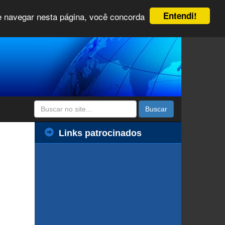
Entendi!
 e navegar nesta página, você concorda
Buscar
Links patrocinados