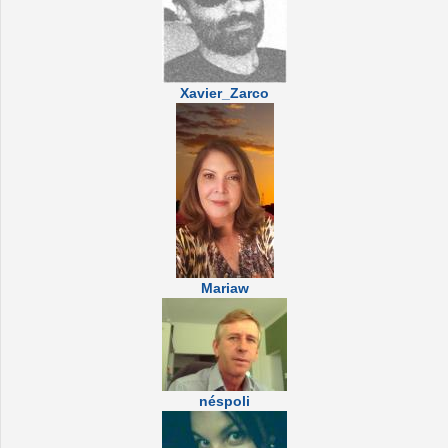
Xavier_Zarco
Mariaw
néspoli