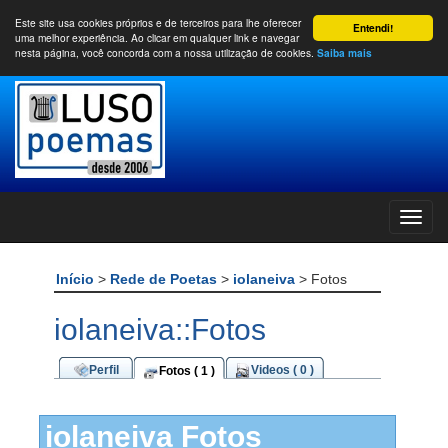
Este site usa cookies próprios e de terceiros para lhe oferecer
Entendi!
uma melhor experiência. Ao clicar em qualquer link e navegar
nesta página, você concorda com a nossa utilização de cookies.
Saiba mais
Início
>
Rede de Poetas
>
iolaneiva
> Fotos
iolaneiva::Fotos
Perfil
Videos ( 0 )
Fotos ( 1 )
iolaneiva Fotos