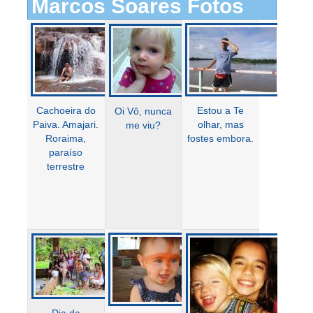
Marcos Soares Fotos
Cachoeira do
Estou a Te
Oi Vô, nunca
Paiva. Amajari.
olhar, mas
me viu?
Roraima,
fostes embora.
paraíso
terrestre