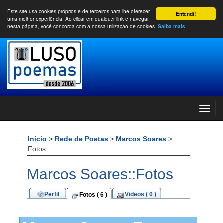
Este site usa cookies próprios e de terceiros para lhe oferecer
Entendi!
uma melhor experiência. Ao clicar em qualquer link e navegar
nesta página, você concorda com a nossa utilização de cookies.
Saiba mais
Início
>
Rede de Poetas
>
Marcos Soares
>
Fotos
Marcos Soares::Fotos
Perfil
Videos ( 0 )
Fotos ( 6 )