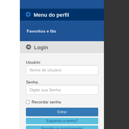
Menu do perfil
Favoritos e fãs
Login
Usuário:
Senha:
Recordar senha
Esqueceu a senha?
Registre-se gratuitamente!