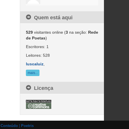
Quem está aqui
529
visitantes online (
3
na seção:
Rede
de Poetas
)
Escritores: 1
Leitores: 528
luscaluiz
,
mais...
Licença
e Conteúdo
|
Poetris