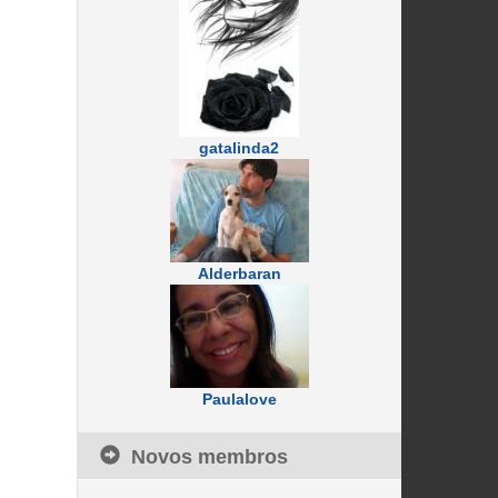
gatalinda2
Alderbaran
Paulalove
Novos membros