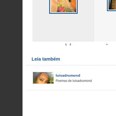
1
2
>
Leia também
luisadrumond
Poemas de luisadrumond