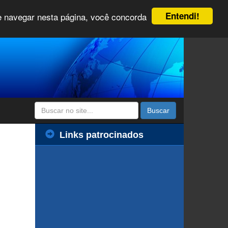
Entendi!
 e navegar nesta página, você concorda
Buscar
Links patrocinados