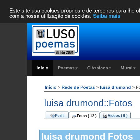
Este site usa cookies próprios e de terceiros para lhe 
com a nossa utilização de cookies.
Saiba mais
Início
Poemas
Clássicos
Mural
Início
>
Rede de Poetas
>
luisa drumond
> F
luisa drumond::Fotos
Perfil
Videos ( 9 )
Fotos ( 12 )
luisa drumond Fotos