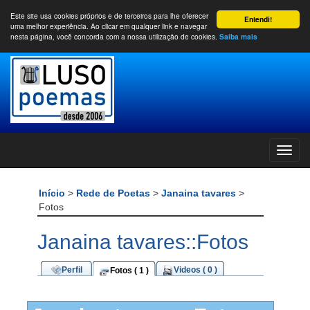
Este site usa cookies próprios e de terceiros para lhe oferecer
Entendi!
uma melhor experiência. Ao clicar em qualquer link e navegar
nesta página, você concorda com a nossa utilização de cookies.
Saiba mais
Início
>
Rede de Poetas
>
Janaina tavares
>
Fotos
Janaina tavares::Fotos
Perfil
Videos ( 0 )
Fotos ( 1 )