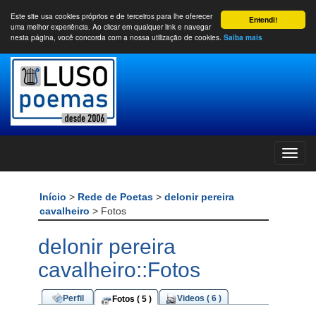
Este site usa cookies próprios e de terceiros para lhe oferecer
Entendi!
uma melhor experiência. Ao clicar em qualquer link e navegar
nesta página, você concorda com a nossa utilização de cookies.
Saiba mais
Início
>
Rede de Poetas
>
delonir pereira
cavalheiro
> Fotos
delonir pereira
cavalheiro::Fotos
Perfil
Videos ( 6 )
Fotos ( 5 )