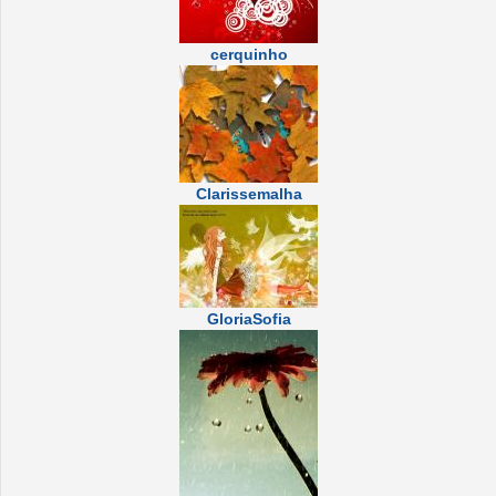
cerquinho
Clarissemalha
GloriaSofia