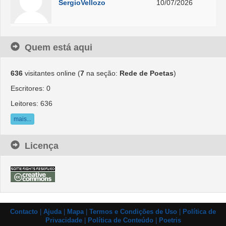
SergioVellozo
10/07/2026
Quem está aqui
636
visitantes online (
7
na seção:
Rede de Poetas
)
Escritores: 0
Leitores: 636
mais...
Licença
Contacto
|
Ajuda
|
Mapa
|
Termos e Condições de Uso
|
Política de
Privacidade
|
Política de Conteúdo
|
Poetris