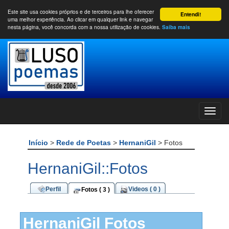
Este site usa cookies próprios e de terceiros para lhe oferecer
Entendi!
uma melhor experiência. Ao clicar em qualquer link e navegar
nesta página, você concorda com a nossa utilização de cookies.
Saiba mais
Início
>
Rede de Poetas
>
HernaniGil
> Fotos
HernaniGil::Fotos
Perfil
Videos ( 0 )
Fotos ( 3 )
HernaniGil Fotos