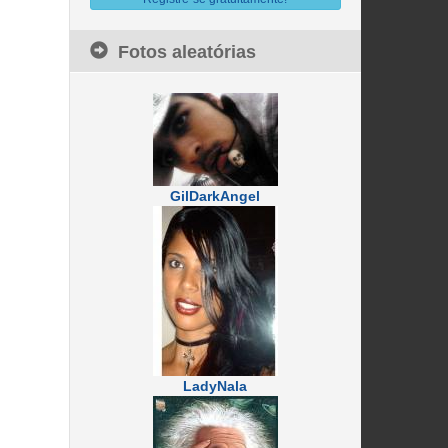
Fotos aleatórias
GilDarkAngel
LadyNala