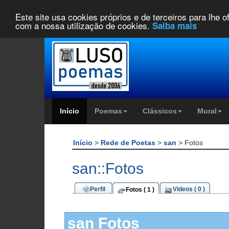
Este site usa cookies próprios e de terceiros para lhe 
com a nossa utilização de cookies.
Saiba mais
Início
Poemas
Clássicos
Mural
Início
>
Rede de Poetas
>
san
> Fotos
san::Fotos
Perfil
Videos ( 0 )
Fotos ( 1 )
san Fotos