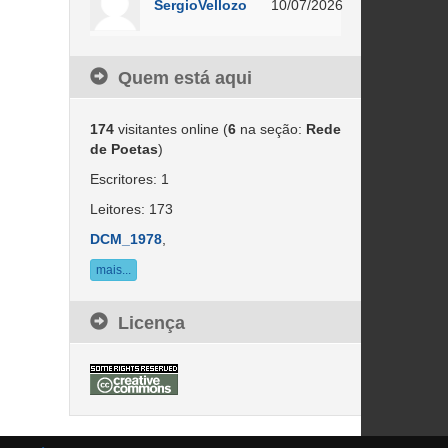
SergioVellozo
10/07/2026
Quem está aqui
174
visitantes online (
6
na seção:
Rede
de Poetas
)
Escritores: 1
Leitores: 173
DCM_1978
,
mais...
Licença