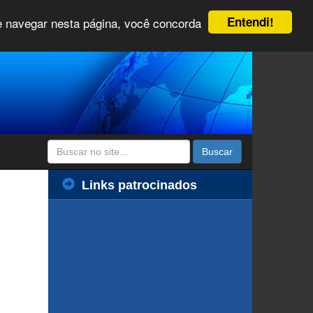
Entendi!
 e navegar nesta página, você concorda
Buscar
Links patrocinados