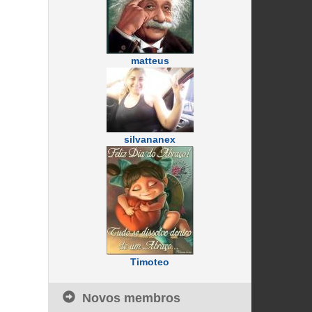
matteus
silvananex
Timoteo
Novos membros