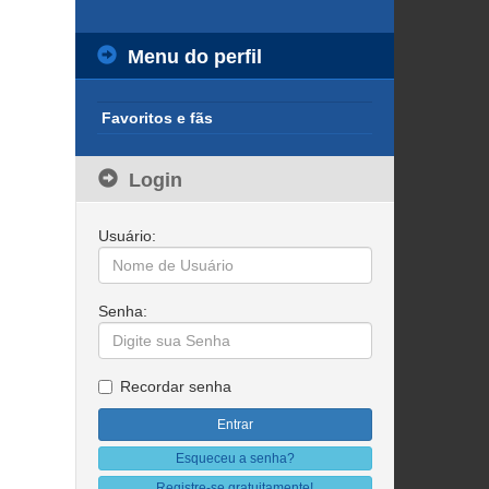
Menu do perfil
Favoritos e fãs
Login
Usuário:
Senha:
Recordar senha
Esqueceu a senha?
Registre-se gratuitamente!