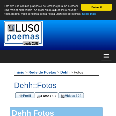
Este site usa cookies próprios e de terceiros para lhe oferecer
Entendi!
uma melhor experiência. Ao clicar em qualquer link e navegar
nesta página, você concorda com a nossa utilização de cookies.
Saiba mais
Início
>
Rede de Poetas
>
Dehh
> Fotos
Dehh::Fotos
Perfil
Videos ( 0 )
Fotos ( 1 )
Dehh Fotos