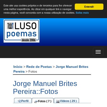
Este site usa cookies próprios e de terceiros para lhe oferecer
Entendi!
uma melhor experiência. Ao clicar em qualquer link e navegar
nesta página, você concorda com a nossa utilização de cookies.
Saiba mais
Início
>
Rede de Poetas
>
Jorge Manuel Brites
Pereira
> Fotos
Jorge Manuel Brites
Pereira::Fotos
Perfil
Videos ( 29 )
Fotos ( 7 )