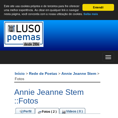
Este site usa cookies próprios e de terceiros para lhe oferecer
Entendi!
uma melhor experiência. Ao clicar em qualquer link e navegar
nesta página, você concorda com a nossa utilização de cookies.
Saiba mais
Início
>
Rede de Poetas
>
Annie Jeanne Stem
>
Fotos
Annie Jeanne Stem
::Fotos
Perfil
Videos ( 0 )
Fotos ( 2 )