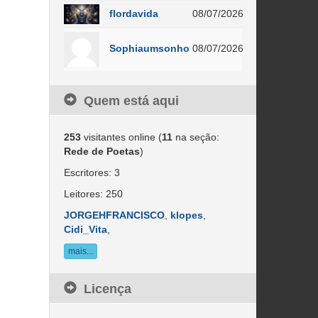
flordavida
08/07/2026
Sophiaumsonho
08/07/2026
Quem está aqui
253
visitantes online (
11
na seção:
Rede de Poetas
)
Escritores: 3
Leitores: 250
JORGEHFRANCISCO
,
klopes
,
Cidi_Vita
,
mais...
Licença