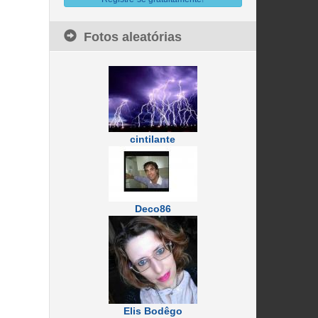
Fotos aleatórias
cintilante
Deco86
Elis Bodêgo