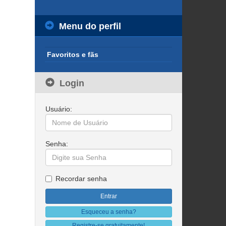
Menu do perfil
Favoritos e fãs
Login
Usuário:
Senha:
Recordar senha
Esqueceu a senha?
Registre-se gratuitamente!