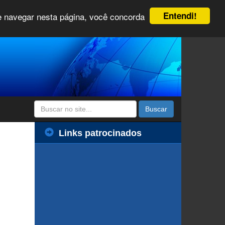
Entendi!
 e navegar nesta página, você concorda
Buscar
Links patrocinados