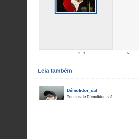
1
2
>
Leia também
Démolidor_saf
Poemas de Démolidor_saf