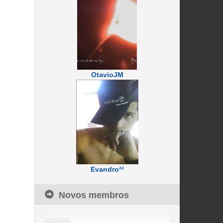
OtavioJM
Evandro²²
Novos membros