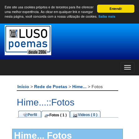
Este site usa cookies próprios e de terceiros para lhe oferecer
Entendi!
uma melhor experiência. Ao clicar em qualquer link e navegar
nesta página, você concorda com a nossa utilização de cookies.
Saiba mais
Início
>
Rede de Poetas
>
Hime...
> Fotos
Hime...::Fotos
Perfil
Videos ( 0 )
Fotos ( 1 )
Hime... Fotos