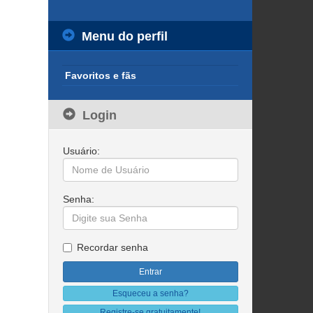
Menu do perfil
Favoritos e fãs
Login
Usuário:
Senha:
Recordar senha
Esqueceu a senha?
Registre-se gratuitamente!