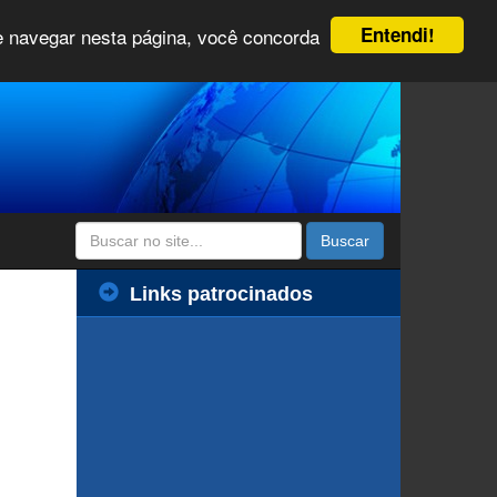
Entendi!
 e navegar nesta página, você concorda
Buscar
Links patrocinados