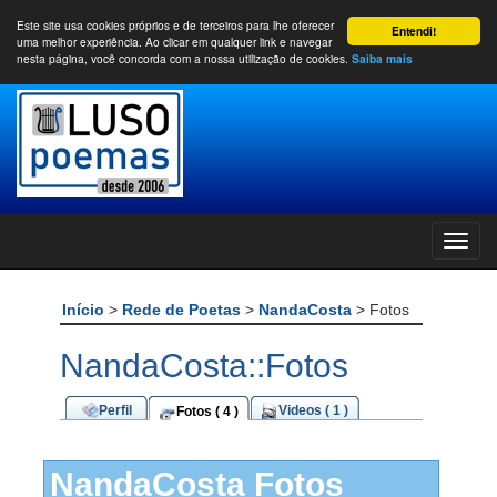
Este site usa cookies próprios e de terceiros para lhe oferecer
Entendi!
uma melhor experiência. Ao clicar em qualquer link e navegar
nesta página, você concorda com a nossa utilização de cookies.
Saiba mais
Início
>
Rede de Poetas
>
NandaCosta
> Fotos
NandaCosta::Fotos
Perfil
Videos ( 1 )
Fotos ( 4 )
NandaCosta Fotos