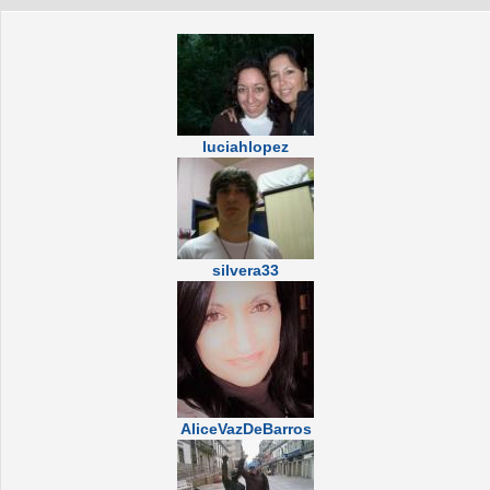
luciahlopez
silvera33
AliceVazDeBarros