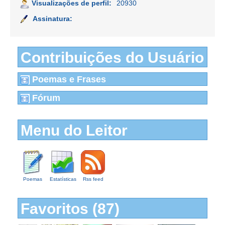
Visualizações de perfil:
20930
Assinatura:
Contribuições do Usuário
Poemas e Frases
Fórum
Menu do Leitor
Poemas
Estatísticas
Rss feed
Favoritos (87)