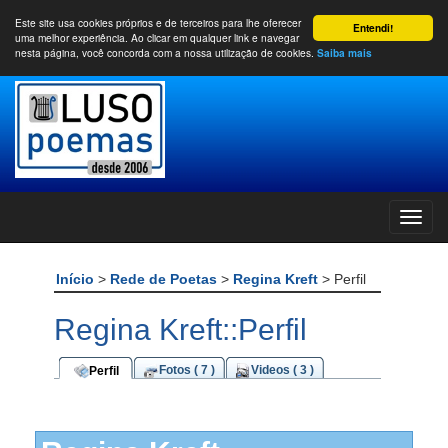
Este site usa cookies próprios e de terceiros para lhe oferecer
Entendi!
uma melhor experiência. Ao clicar em qualquer link e navegar
nesta página, você concorda com a nossa utilização de cookies.
Saiba mais
Início
>
Rede de Poetas
>
Regina Kreft
> Perfil
Regina Kreft::Perfil
Fotos ( 7 )
Videos ( 3 )
Perfil