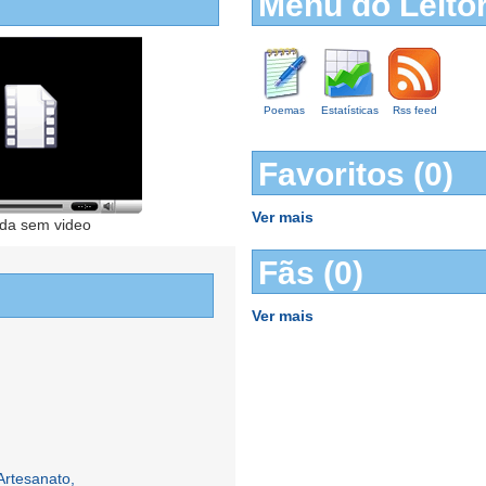
Menu do Leito
Poemas
Estatísticas
Rss feed
Favoritos (0)
Ver mais
da sem video
Fãs (0)
Ver mais
Artesanato,