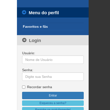
Menu do perfil
Favoritos e fãs
Login
Usuário:
Senha:
Recordar senha
Esqueceu a senha?
Registre-se gratuitamente!