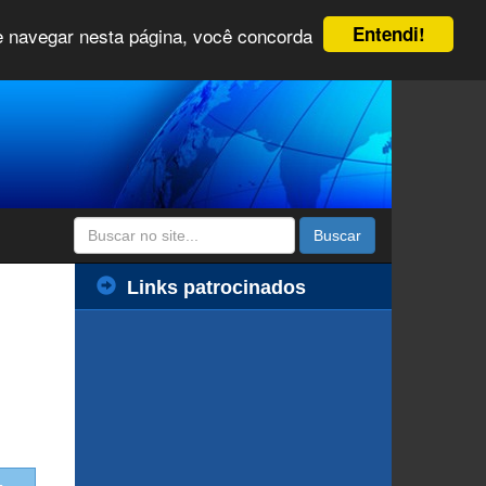
Entendi!
 e navegar nesta página, você concorda
Buscar
Links patrocinados