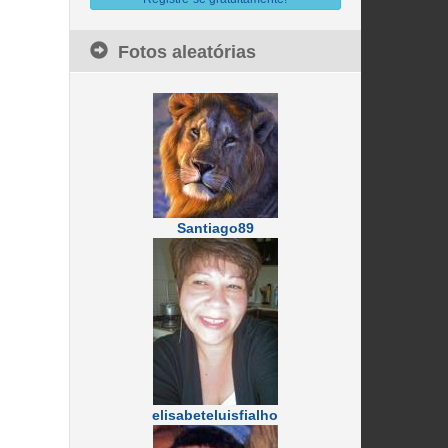
Fotos aleatórias
Santiago89
elisabeteluisfialho