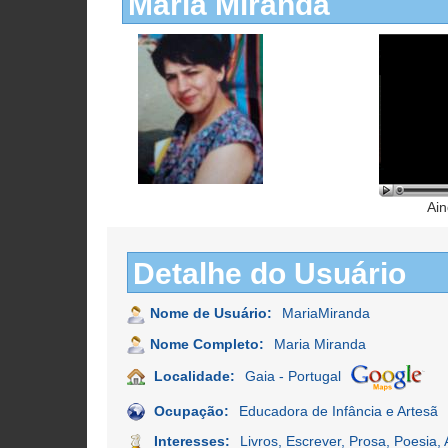
Maria Miranda
Ain
Detalhe do Usuário
Nome de Usuário:
MariaMiranda
Nome Completo:
Maria Miranda
Localidade:
Gaia - Portugal
Ocupação:
Educadora de Infância e Artesã
Interesses:
Livros, Escrever, Prosa, Poesia, 