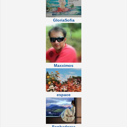
GloriaSofia
Maxximos
espace
Sonhadoraa