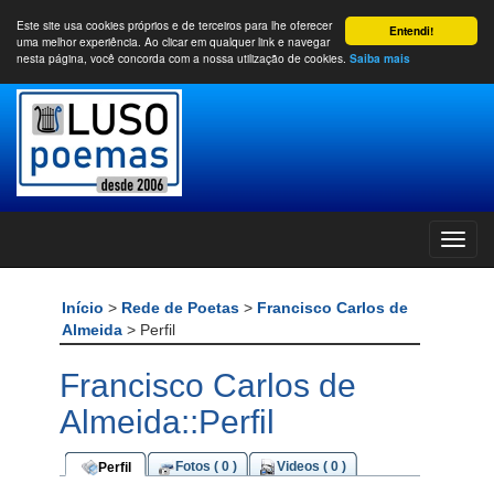
Este site usa cookies próprios e de terceiros para lhe oferecer
Entendi!
uma melhor experiência. Ao clicar em qualquer link e navegar
nesta página, você concorda com a nossa utilização de cookies.
Saiba mais
Início
>
Rede de Poetas
>
Francisco Carlos de
Almeida
> Perfil
Francisco Carlos de
Almeida::Perfil
Fotos ( 0 )
Videos ( 0 )
Perfil