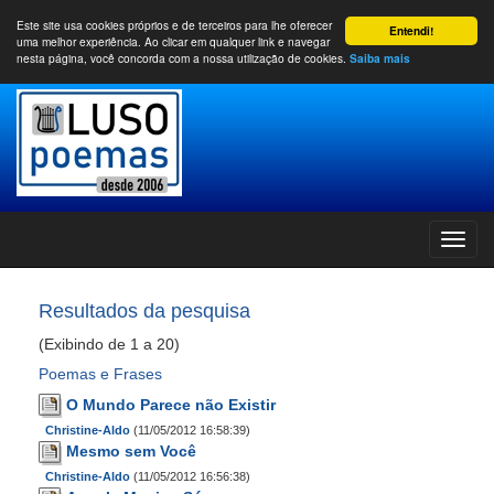
Este site usa cookies próprios e de terceiros para lhe oferecer
Entendi!
uma melhor experiência. Ao clicar em qualquer link e navegar
nesta página, você concorda com a nossa utilização de cookies.
Saiba mais
Resultados da pesquisa
(Exibindo de 1 a 20)
Poemas e Frases
O Mundo Parece não Existir
Christine-Aldo
(11/05/2012 16:58:39)
Mesmo sem Você
Christine-Aldo
(11/05/2012 16:56:38)