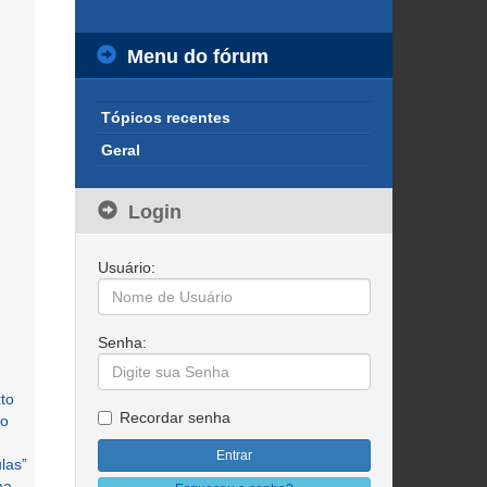
Menu do fórum
Tópicos recentes
Geral
Login
Usuário:
Senha:
xto
Recordar senha
 o
las”
ma