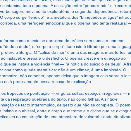
ue contamina todo o poema. A oscilação entre “percorrendo” e “recorre
 verbo sugere movimento exploratório; o segundo, dependência, retor
 O corpo surge “fendido”, e a metáfora dos “brinquedos antigos” introd
corroída, uma ferrugem emocional que o poema não tenta restaurar 
na forma como o texto se aproxima do erótico sem nunca o nomear
 o “dedo a dedo”, o “corpo a corpo”, tudo isto é filtrado por uma lingu
 prefere a liturgia. O “cálice de mar” é uma das imagens mais fortes: u
to ao instável, e prepara o desfecho. O poema cresce em direcção ao
io que se instala a violência final — “a notícia do suicídio de deus”. A fr
funciona como queda metafísica: não é um clímax, é uma implosão. O
dramatiza, não comenta; apenas deixa que a imagem caia sobre o leit
ça está precisamente nessa recusa de explicação.
os tropeços de pontuação — vírgulas soltas, espaços irregulares — 
e da respiração quebrada do texto, não como falhas. A sintaxe
ensação de tacto interrompido, de gesto que não se completa. O poem
 íntimo e o abissal, entre o corpo que treme e o divino que se extingu
eficazes na construção de uma atmosfera de vulnerabilidade ritualizad