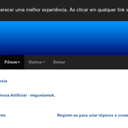
oferecer uma melhor experiência. Ao clicar em qualquer link
Fórum
Outros
Entrar
esia
ência Artificial - miguelamok.
nte
Registe-se para criar tópicos e com