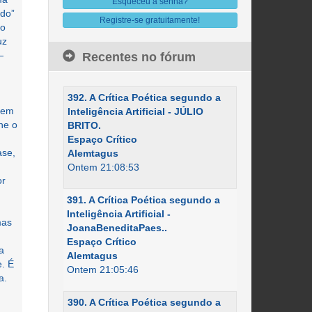
Esqueceu a senha?
ndo”
Registre-se gratuitamente!
no
uz
—
Recentes no fórum
392. A Crítica Poética segundo a
agem
Inteligência Artificial - JÚLIO
ne o
BRITO.
Espaço Crítico
ase,
Alemtagus
Ontem 21:08:53
or
391. A Crítica Poética segundo a
Inteligência Artificial -
mas
JoanaBeneditaPaes..
Espaço Crítico
a
Alemtagus
e. É
Ontem 21:05:46
a.
390. A Crítica Poética segundo a