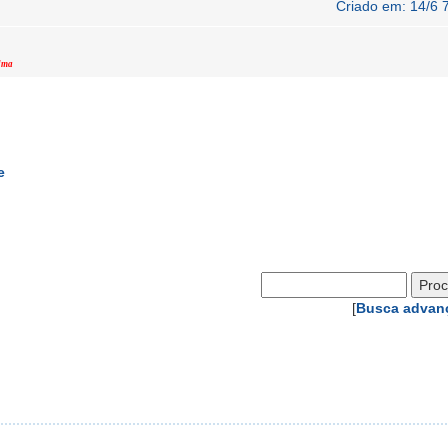
Criado em: 14/6 
Alma
e
[
Busca advan