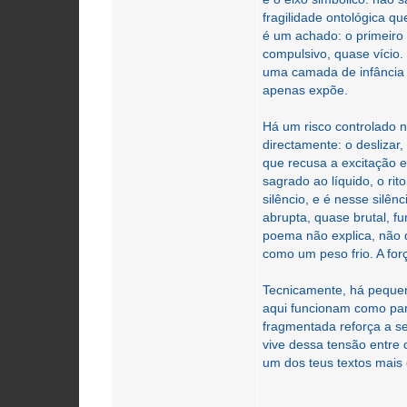
fragilidade ontológica q
é um achado: o primeiro
compulsivo, quase vício.
uma camada de infância 
apenas expõe.
Há um risco controlado 
directamente: o deslizar,
que recusa a excitação e
sagrado ao líquido, o ri
silêncio, e é nesse silênc
abrupta, quase brutal, 
poema não explica, não 
como um peso frio. A for
Tecnicamente, há pequen
aqui funcionam como part
fragmentada reforça a s
vive dessa tensão entre o
um dos teus textos mais 