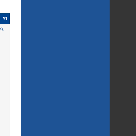
#1
s),