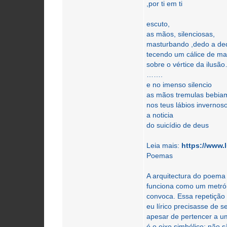
,por ti em ti
escuto,
as mãos, silenciosas,
masturbando ,dedo a ded
tecendo um cálice de ma
sobre o vértice da ilus
…….
e no imenso silencio
as mãos tremulas bebia
nos teus lábios invernos
a noticia
do suicídio de deus
Leia mais:
https://www.
Poemas
A arquitectura do poema 
funciona como um metróno
convoca. Essa repetição 
eu lírico precisasse de s
apesar de pertencer a u
é o eixo simbólico: nã