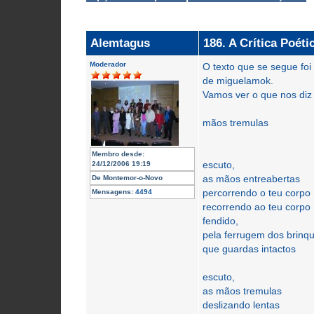
Alemtagus
186. A Crítica Poéti
Moderador
O texto que se segue foi
de miguelamok.
Vamos ver o que nos diz a 
mãos tremulas
Membro desde:
escuto,
24/12/2006 19:19
as mãos entreabertas
De
Montemor-o-Novo
percorrendo o teu corpo
Mensagens:
4494
recorrendo ao teu corpo
fendido,
pela ferrugem dos brinq
que guardas intactos
escuto,
as mãos tremulas
deslizando lentas