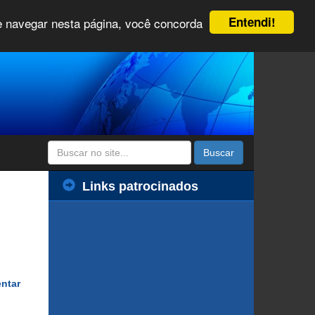
Entendi!
 e navegar nesta página, você concorda
Buscar
Links patrocinados
entar