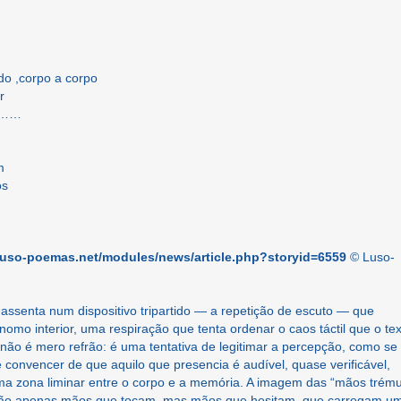
o ,corpo a corpo
r
ão……
m
os
luso-poemas.net/modules/news/article.php?storyid=6559
© Luso-
assenta num dispositivo tripartido — a repetição de escuto — que
mo interior, uma respiração que tenta ordenar o caos táctil que o te
não é mero refrão: é uma tentativa de legitimar a percepção, como se
e convencer de que aquilo que presencia é audível, quase verificável,
ma zona liminar entre o corpo e a memória. A imagem das “mãos trému
o são apenas mãos que tocam, mas mãos que hesitam, que carregam u