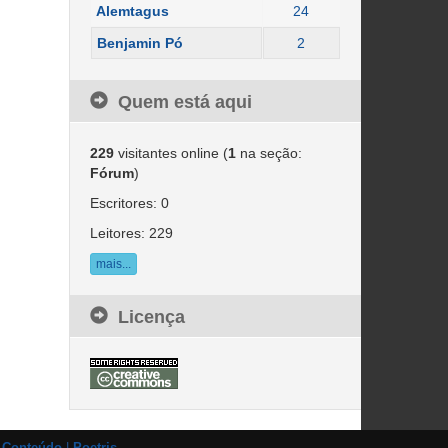
Alemtagus
24
Benjamin Pó
2
Quem está aqui
229
visitantes online (
1
na seção:
Fórum
)
Escritores: 0
Leitores: 229
mais...
Licença