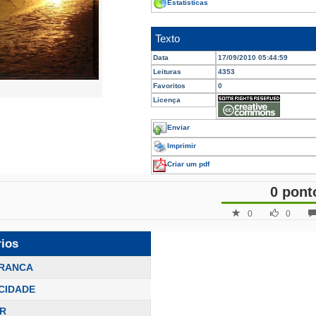
Estatísticas
Texto
Data
17/09/2010 05:44:59
Leituras
4353
Favoritos
0
Licença
Enviar
Imprimir
Criar um pdf
0 pont
0
0
rios
BRANCA
CIDADE
R