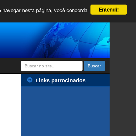
Entendi!
 e navegar nesta página, você concorda
Buscar
Links patrocinados