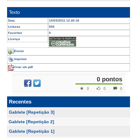
Texto
Data
15/03/2011 12:40:18
Leituras
950
Favoritos
0
Licença
Enviar
Imprimir
Criar um pdf
0 pontos
0
0
0
Recentes
Gablete [Repetição 3]
Gablete [Repetição 2]
Gablete [Repetição 1]