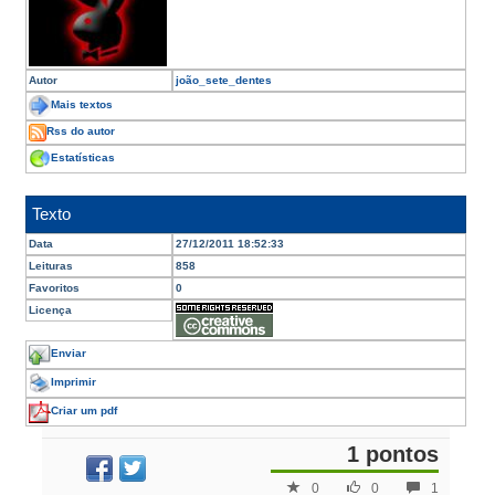
Autor
joão_sete_dentes
Mais textos
Rss do autor
Estatísticas
Texto
Data
27/12/2011 18:52:33
Leituras
858
Favoritos
0
Licença
Enviar
Imprimir
Criar um pdf
1 pontos
0
0
1