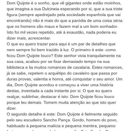
Dom Quijote é o sonho, que vê gigantes onde estão moinhos,
que imagina a sua Dulcineia esperando por si, que a sua triste
figura (sempre apedrejado pela sociedade espanhola que vai
encontrando) não é mais do que a paródia de uma coisa séria:
que os homens são maus e fazem mal a um bom sonhador.
Isto foi mil vezes repetido, até à exaustão, nada poderia eu
dizer mais, acrescentar.
O que eu quero trazer para aqui é um par de detalhes que
nem sempre foi bem trazido à luz. O primeiro é este: como
ficou Dom Quijote louco? Este senhor vivia tranquilamente na
sua casa, acabou por se fixar demasiado tempo na sua
biblioteca e lia muitos romances de cavalaria. Estes romances,
já se sabe, repetem o arquétipo do cavaleiro que passa por
duras provas, valentia e honra, até conquistar o seu amor. Um
dia, Dom Quijote acordou e começou a viver uma história
destas, inventada a cada instante por si. O que eu quero
realçar, sublinhar, destacar é isto: Dom Quijote ficou louco
porque leu demais. Tomem muita atenção ao que isto quer
dizer.
O segundo detalhe é este: Dom Quijote é fielmente seguido
pelo seu escudeiro Sancho Pança. Gordo, homem do povo,
habituado à pequena malícia e pequena mentira, pequeno