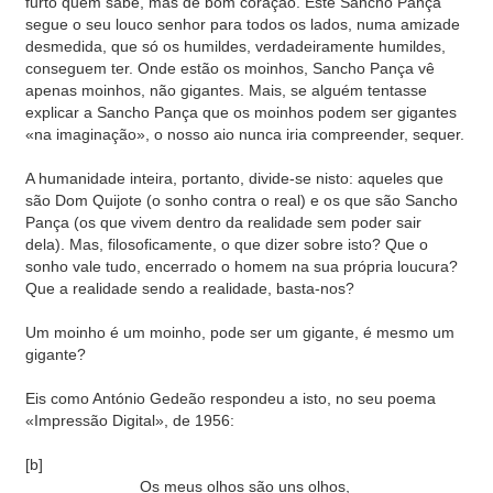
furto quem sabe, mas de bom coração. Este Sancho Pança
segue o seu louco senhor para todos os lados, numa amizade
desmedida, que só os humildes, verdadeiramente humildes,
conseguem ter. Onde estão os moinhos, Sancho Pança vê
apenas moinhos, não gigantes. Mais, se alguém tentasse
explicar a Sancho Pança que os moinhos podem ser gigantes
«na imaginação», o nosso aio nunca iria compreender, sequer.
A humanidade inteira, portanto, divide-se nisto: aqueles que
são Dom Quijote (o sonho contra o real) e os que são Sancho
Pança (os que vivem dentro da realidade sem poder sair
dela). Mas, filosoficamente, o que dizer sobre isto? Que o
sonho vale tudo, encerrado o homem na sua própria loucura?
Que a realidade sendo a realidade, basta-nos?
Um moinho é um moinho, pode ser um gigante, é mesmo um
gigante?
Eis como António Gedeão respondeu a isto, no seu poema
«Impressão Digital», de 1956:
[b]
Os meus olhos são uns olhos,