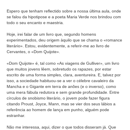
Espero que tenham reflectido sobre a nossa última aula, onde
se falou da hipotipose e a poeta Maria Verde nos brindou com
todo o seu encanto e maestria.
Hoje, irei falar de um livro que, segundo homens
experimentados, deu origem àquilo que se chama o «romance
literário». Estou, evidentemente, a referir-me ao livro de
Cervantes, o «Dom Quijote».
«Dom Quijote» é, tal como «As viagens de Gulliver», um livro
que muitos jovens lêem, sobretudo os rapazes, por estar
escrito de uma forma simples, clara, aventureira. E, talvez por
isso, a sociedade habituou-se a ver o célebre cavaleiro da
Mancha e o Gigante em terra de anões (e o inverso), como
uma mera fábula redutora e sem grande profundidade. Entre
círculos de snobismo literário, o jovem pode fazer figura
citando Proust, Joyce, Mann, mas se vier dos seus lábios a
referência ao homem de lança em punho, alguém pode
estranhar.
Não me interessa, aqui, dizer o que todos disseram já. Que