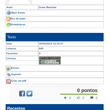
Autor
Ivone Boechat
Mais textos
Rss do autor
Estatísticas
Texto
Data
30/04/2014 13:33:37
Leituras
849
Favoritos
0
Licença
Enviar
Imprimir
Criar um pdf
0 pontos
0
0
0
Recentes