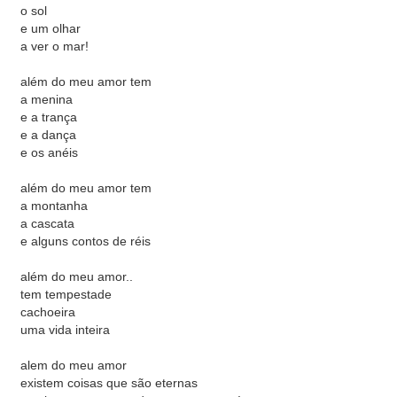
o sol
e um olhar
a ver o mar!
além do meu amor tem
a menina
e a trança
e a dança
e os anéis
além do meu amor tem
a montanha
a cascata
e alguns contos de réis
além do meu amor..
tem tempestade
cachoeira
uma vida inteira
alem do meu amor
existem coisas que são eternas