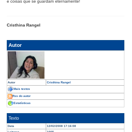
e coisas que se guardam eternamente!
Cristhina Rangel
Autor
Autor
Cristhina Rangel
Mais textos
Rss do autor
Estatísticas
Texto
Data
12/02/2008 17:16:08
Leituras
1005