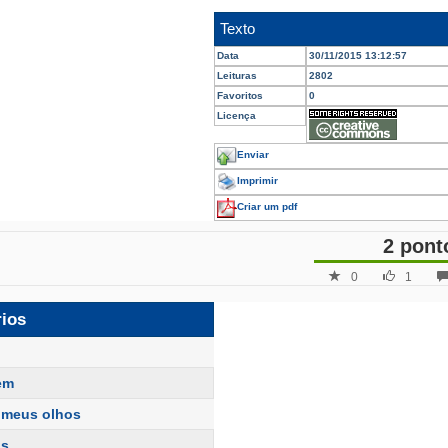
Texto
Data
30/11/2015 13:12:57
Leituras
2802
Favoritos
0
Licença
Enviar
Imprimir
Criar um pdf
2 pont
0
1
rios
em
 meus olhos
as