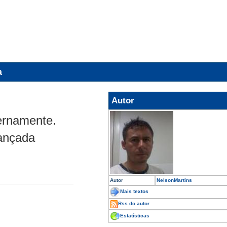
a
Autor
ernamente.
ançada
Autor
NelsonMartins
Mais textos
Rss do autor
Estatísticas