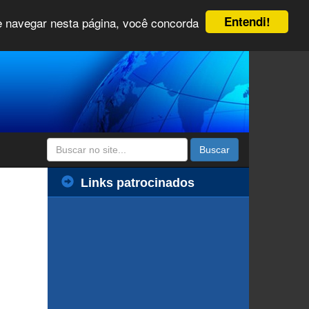
Entendi!
 e navegar nesta página, você concorda
Buscar
Links patrocinados