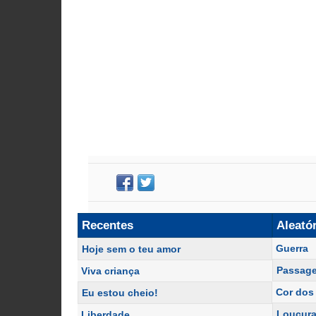
Recentes
Aleató
Guerra
Hoje sem o teu amor
Passag
Viva criança
Cor dos
Eu estou cheio!
Loucur
Liberdade