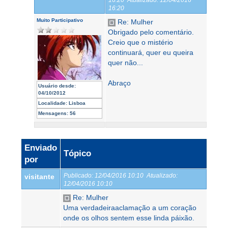
16:20
Muito Participativo
Re: Mulher
Obrigado pelo comentário.
Creio que o mistério
continuará, quer eu queira
quer não...
Abraço
Usuário desde:
04/10/2012
Localidade:
Lisboa
Mensagens:
56
Enviado
Tópico
por
Publicado:
12/04/2016 10:10
Atualizado:
visitante
12/04/2016 10:10
Re: Mulher
Uma verdadeiraaclamação a um coração
onde os olhos sentem esse linda páixão.