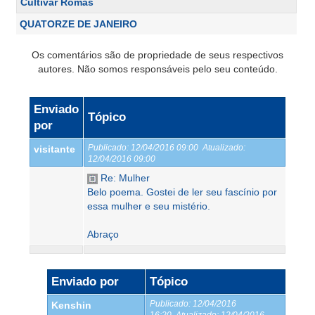
Cultivar Romãs
QUATORZE DE JANEIRO
Os comentários são de propriedade de seus respectivos
autores. Não somos responsáveis pelo seu conteúdo.
Enviado
Tópico
por
Publicado:
12/04/2016 09:00
Atualizado:
visitante
12/04/2016 09:00
Re: Mulher
Belo poema. Gostei de ler seu fascínio por
essa mulher e seu mistério.
Abraço
Enviado por
Tópico
Publicado:
12/04/2016
Kenshin
16:20
Atualizado:
12/04/2016