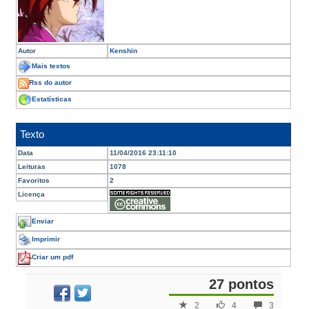
Autor
Kenshin
Mais textos
Rss do autor
Estatísticas
Texto
Data
11/04/2016 23:11:10
Leituras
1078
Favoritos
2
Licença
Enviar
Imprimir
Criar um pdf
27 pontos
2
4
3