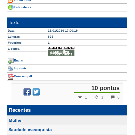
Rss do autor
Estatísticas
Texto
Data
19/01/2016 17:00:19
Leituras
825
Favoritos
1
Licença
Enviar
Imprimir
Criar um pdf
10 pontos
1
1
0
Recentes
Mulher
Saudade masoquista