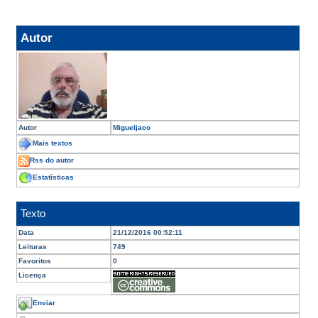
Autor
Autor
Migueljaco
Mais textos
Rss do autor
Estatísticas
Texto
Data
21/12/2016 00:52:11
Leituras
749
Favoritos
0
Licença
Enviar