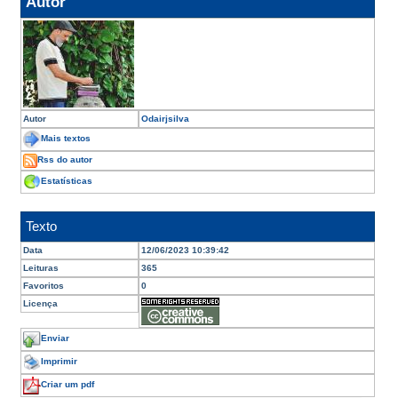
Autor
Autor
Odairjsilva
Mais textos
Rss do autor
Estatísticas
Texto
Data
12/06/2023 10:39:42
Leituras
365
Favoritos
0
Licença
Enviar
Imprimir
Criar um pdf