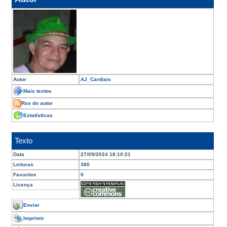
Autor
AJ_Cardiais
Mais textos
Rss do autor
Estatísticas
Texto
Data
27/09/2024 18:10:21
Leituras
380
Favoritos
0
Licença
Enviar
Imprimir