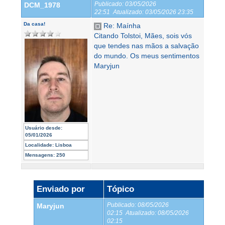
Publicado:
03/05/2026
DCM_1978
22:51
Atualizado:
03/05/2026 23:35
Da casa!
Re: Maínha
Citando Tolstoi, Mães, sois vós
que tendes nas mãos a salvação
do mundo. Os meus sentimentos
Maryjun
Usuário desde:
05/01/2026
Localidade:
Lisboa
Mensagens:
250
Enviado por
Tópico
Publicado:
08/05/2026
Maryjun
02:15
Atualizado:
08/05/2026
02:15