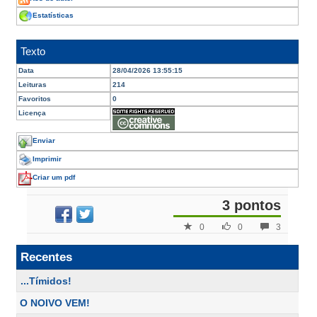
Estatísticas
Texto
Data
28/04/2026 13:55:15
Leituras
214
Favoritos
0
Licença
Enviar
Imprimir
Criar um pdf
3 pontos
0
0
3
Recentes
...Tímidos!
O NOIVO VEM!