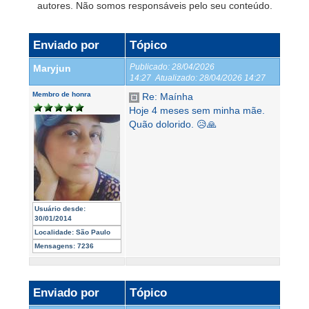
autores. Não somos responsáveis pelo seu conteúdo.
Enviado por
Tópico
Publicado:
28/04/2026
Maryjun
14:27
Atualizado:
28/04/2026 14:27
Membro de honra
Re: Maínha
Hoje 4 meses sem minha mãe.
Quão dolorido. 😥🙏
Usuário desde:
30/01/2014
Localidade:
São Paulo
Mensagens:
7236
Enviado por
Tópico