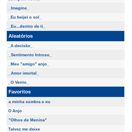
_Imagine_
_Eu beijei o sol_
_Eu...dentro de ti_
Aleatórios
_A decisão_
_Sentimento Intruso_
_Meu "amigo" anjo_
_Amor imortal_
_O Vento_
Favoritos
a minha sombra e eu
O Anjo
"Olhos de Menina"
Talvez me deixe