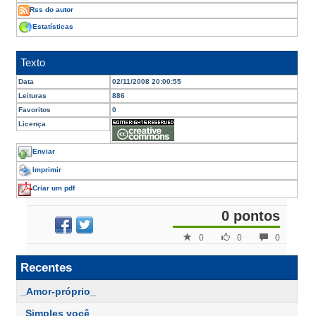
Rss do autor
Estatísticas
Texto
Data
02/11/2008 20:00:55
Leituras
886
Favoritos
0
Licença
Enviar
Imprimir
Criar um pdf
0 pontos
0
0
0
Recentes
_Amor-próprio_
_Simples você_