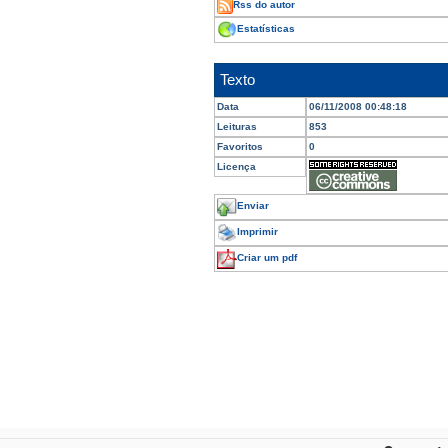
Rss do autor
Estatísticas
Texto
Data
06/11/2008 00:48:18
Leituras
853
Favoritos
0
Licença
Enviar
Imprimir
Criar um pdf