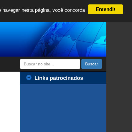
Entendi!
 e navegar nesta página, você concorda
Buscar
Links patrocinados