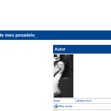
de meu pesadelo_
Autor
Autor
20dizer-isso
Mais textos