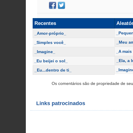
Recentes
Aleató
_Pequen
_Amor-próprio_
_Meu am
_Simples você_
_A mais
_Imagine_
_Ela, a 
_Eu beijei o sol_
_Imagin
_Eu...dentro de ti_
Os comentários são de propriedade de seu
Links patrocinados