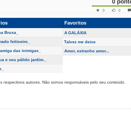
0 pont
0
0
rios
Favoritos
a Bruxa_
A GALÁXIA
ado feiticeiro_
Talvez me deixe
 amiga das inimigas_
Amor, estranho amor...
lua e seu pálido jardim._
e_
s respectivos autores. Não somos responsáveis pelo seu conteúdo.